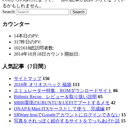
るかもしれません。
Search
カウンター
14
本日のPV:
317
昨日のPV:
1021618
総訪問者数:
2014年10月18日
カウント開始日:
人気記事（7日間）
サイトマップ
156
2016年 オリオスペック 福袋
113
エミュレーター特集 ROMダウンロードサイト
86
Bitfenix Recon レビュー＆取り扱い説明
65
MBR環境のUBUNTUをUEFIでブートするメモ
42
QNAPをMini-ITXケースとして使う 完成編
17
SRWare IronでGoogleアカウントにログインできない
15
写真をそれっぽく紹介するサイトをでっちあげた話
15