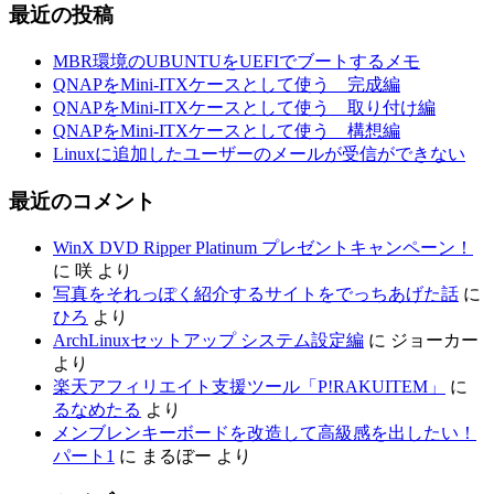
最近の投稿
MBR環境のUBUNTUをUEFIでブートするメモ
QNAPをMini-ITXケースとして使う 完成編
QNAPをMini-ITXケースとして使う 取り付け編
QNAPをMini-ITXケースとして使う 構想編
Linuxに追加したユーザーのメールが受信ができない
最近のコメント
WinX DVD Ripper Platinum プレゼントキャンペーン！
に
咲
より
写真をそれっぽく紹介するサイトをでっちあげた話
に
ひろ
より
ArchLinuxセットアップ システム設定編
に
ジョーカー
より
楽天アフィリエイト支援ツール「P!RAKUITEM」
に
るなめたる
より
メンブレンキーボードを改造して高級感を出したい！
パート1
に
まるぼー
より