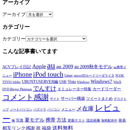
アーカイブ
アーカイブ
カテゴリー
カテゴリー
こんな記事書いてます
au
Apple
au 2009
au 2009秋冬モデル
ACVプレイ日記
au携帯メ
iPod touch
iPhone
Linux
ニュー
microSDカードリーダライタ
PCOK
Windows7
UBUNTUSERVER編
Vista
USB
TSY01 biblio
Windows
WinX
でんすけ
カードリーダー
エミュレーター特集
DVD Ripper Platinum
コメント感謝
サーバー構築
ツイートまとめ
サイト
デスクト
レビュ
メ在庫
メニュー
ップ
ノートパソコン
パズドラ
パソコン
ー
夏モデル
携帯
方法
写真
発表
更新テスト
流出画像
俺
無料配布中
送料無料
相互リンク感謝
祝
福袋