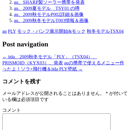
au、SHARP製ソーラー携帯を発表
au、2009夏モデル TSY01 の噂
au、2009秋モデルP002詳細＆画像
au、2009秋冬モデルT003情報＆画像
au
PLY
モック・パンフ展示開始&モック
秋冬モデルTSX04
Post navigation
←
iida、2009秋冬モデル「PLY」（TSX04）、
PRISMOID（KYX03）、発表
auの携帯で使えるメニュー作
ったよ！ソラ×飛行機＆iida PLY壁紙
→
コメントを残す
メールアドレスが公開されることはありません。
*
が付いて
いる欄は必須項目です
コメント