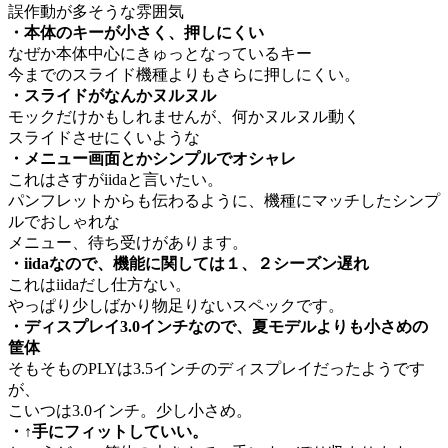
誤作動が多そうな雰囲気
・本体のキーが小さく、押しにくい
なぜか本体中心にきゅっとなっているキー
今までのスライド機種よりもさらに押しにくい。
・スライドがなんかヌルヌル
モックだけかもしれませんが、何かヌルヌル動く
スライドさせにくいような
・メニュー画面とかシンプルでオシャレ
これはさすがiidaと言いたい。
パンフレットからも伝わるように、機種にマッチしたシンプ
ルでおしゃれな
メニュー、待ち受けがあります。
・iidaなので、機能に関しては１、２シーズン遅れ
これはiidaだし仕方ない。
やっぱり少しばかり物足りないスペックです。
・ディスプレイ3.0インチなので、夏モデルよりも小さめの
筐体
そもそものPLYは3.5インチのディスプレイだったようです
が、
こいつは3.0インチ。少し小さめ。
・↑手にフィットしていい。