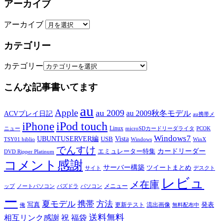
アーカイブ
アーカイブ
カテゴリー
カテゴリー
こんな記事書いてます
au
Apple
au 2009
au 2009秋冬モデル
ACVプレイ日記
au携帯メ
iPod touch
iPhone
Linux
ニュー
microSDカードリーダライタ
PCOK
Windows7
UBUNTUSERVER編
Vista
USB
TSY01 biblio
Windows
WinX
でんすけ
カードリーダー
エミュレーター特集
DVD Ripper Platinum
コメント感謝
サーバー構築
ツイートまとめ
サイト
デスクト
レビュ
メ在庫
メニュー
ップ
ノートパソコン
パズドラ
パソコン
ー
夏モデル
携帯
方法
写真
発表
更新テスト
流出画像
俺
無料配布中
送料無料
相互リンク感謝
祝
福袋