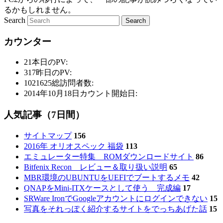
るかもしれません。
Search
カウンター
21
本日のPV:
317
昨日のPV:
1021625
総訪問者数:
2014年10月18日
カウント開始日:
人気記事（7日間）
サイトマップ
156
2016年 オリオスペック 福袋
113
エミュレーター特集 ROMダウンロードサイト
86
Bitfenix Recon レビュー＆取り扱い説明
65
MBR環境のUBUNTUをUEFIでブートするメモ
42
QNAPをMini-ITXケースとして使う 完成編
17
SRWare IronでGoogleアカウントにログインできない
15
写真をそれっぽく紹介するサイトをでっちあげた話
15