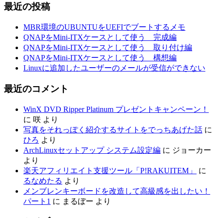
最近の投稿
MBR環境のUBUNTUをUEFIでブートするメモ
QNAPをMini-ITXケースとして使う 完成編
QNAPをMini-ITXケースとして使う 取り付け編
QNAPをMini-ITXケースとして使う 構想編
Linuxに追加したユーザーのメールが受信ができない
最近のコメント
WinX DVD Ripper Platinum プレゼントキャンペーン！
に
咲
より
写真をそれっぽく紹介するサイトをでっちあげた話
に
ひろ
より
ArchLinuxセットアップ システム設定編
に
ジョーカー
より
楽天アフィリエイト支援ツール「P!RAKUITEM」
に
るなめたる
より
メンブレンキーボードを改造して高級感を出したい！
パート1
に
まるぼー
より