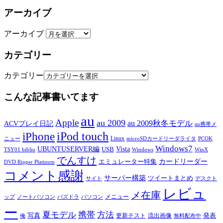
アーカイブ
アーカイブ
カテゴリー
カテゴリー
こんな記事書いてます
au
Apple
au 2009
au 2009秋冬モデル
ACVプレイ日記
au携帯メ
iPod touch
iPhone
Linux
ニュー
microSDカードリーダライタ
PCOK
Windows7
UBUNTUSERVER編
Vista
USB
TSY01 biblio
Windows
WinX
でんすけ
カードリーダー
エミュレーター特集
DVD Ripper Platinum
コメント感謝
サーバー構築
ツイートまとめ
サイト
デスクト
レビュ
メ在庫
メニュー
ップ
ノートパソコン
パズドラ
パソコン
ー
夏モデル
携帯
方法
写真
発表
更新テスト
流出画像
俺
無料配布中