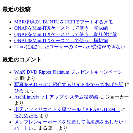
最近の投稿
MBR環境のUBUNTUをUEFIでブートするメモ
QNAPをMini-ITXケースとして使う 完成編
QNAPをMini-ITXケースとして使う 取り付け編
QNAPをMini-ITXケースとして使う 構想編
Linuxに追加したユーザーのメールが受信ができない
最近のコメント
WinX DVD Ripper Platinum プレゼントキャンペーン！
に
咲
より
写真をそれっぽく紹介するサイトをでっちあげた話
に
ひろ
より
ArchLinuxセットアップ システム設定編
に
ジョーカー
より
楽天アフィリエイト支援ツール「P!RAKUITEM」
に
るなめたる
より
メンブレンキーボードを改造して高級感を出したい！
パート1
に
まるぼー
より