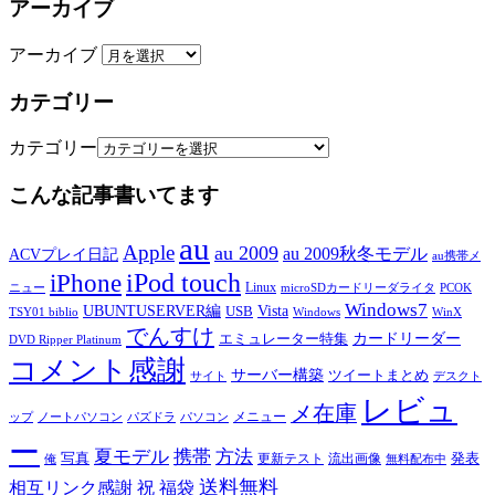
アーカイブ
アーカイブ
カテゴリー
カテゴリー
こんな記事書いてます
au
Apple
au 2009
au 2009秋冬モデル
ACVプレイ日記
au携帯メ
iPod touch
iPhone
Linux
ニュー
microSDカードリーダライタ
PCOK
Windows7
UBUNTUSERVER編
Vista
USB
TSY01 biblio
Windows
WinX
でんすけ
カードリーダー
エミュレーター特集
DVD Ripper Platinum
コメント感謝
サーバー構築
ツイートまとめ
サイト
デスクト
レビュ
メ在庫
メニュー
ップ
ノートパソコン
パズドラ
パソコン
ー
夏モデル
携帯
方法
写真
発表
更新テスト
流出画像
俺
無料配布中
送料無料
相互リンク感謝
祝
福袋