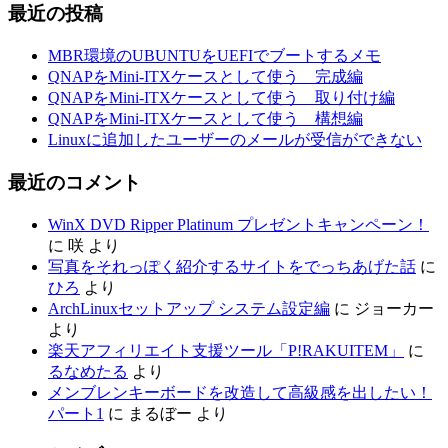
最近の投稿
MBR環境のUBUNTUをUEFIでブートするメモ
QNAPをMini-ITXケースとして使う 完成編
QNAPをMini-ITXケースとして使う 取り付け編
QNAPをMini-ITXケースとして使う 構想編
Linuxに追加したユーザーのメールが受信ができない
最近のコメント
WinX DVD Ripper Platinum プレゼントキャンペーン！
に
咲
より
写真をそれっぽく紹介するサイトをでっちあげた話
に
ひろ
より
ArchLinuxセットアップ システム設定編
に
ジョーカー
より
楽天アフィリエイト支援ツール「P!RAKUITEM」
に
るなめたる
より
メンブレンキーボードを改造して高級感を出したい！
パート1
に
まるぼー
より