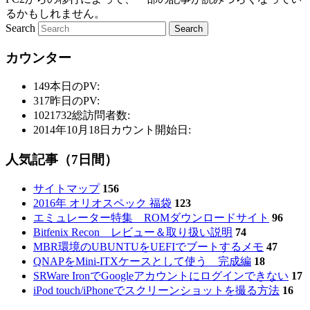
るかもしれません。
Search
カウンター
149
本日のPV:
317
昨日のPV:
1021732
総訪問者数:
2014年10月18日
カウント開始日:
人気記事（7日間）
サイトマップ
156
2016年 オリオスペック 福袋
123
エミュレーター特集 ROMダウンロードサイト
96
Bitfenix Recon レビュー＆取り扱い説明
74
MBR環境のUBUNTUをUEFIでブートするメモ
47
QNAPをMini-ITXケースとして使う 完成編
18
SRWare IronでGoogleアカウントにログインできない
17
iPod touch/iPhoneでスクリーンショットを撮る方法
16