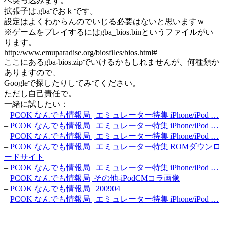
へ突っ込みます。
拡張子は.gbaでおｋです。
設定はよくわからんのでいじる必要はないと思いますｗ
※ゲームをプレイするにはgba_bios.binというファイルがい
ります。
http://www.emuparadise.org/biosfiles/bios.html#
ここにあるgba-bios.zipでいけるかもしれませんが、何種類か
ありますので、
Googleで探したりしてみてください。
ただし自己責任で。
一緒に試したい：
–
PCOK なんでも情報局 | エミュレーター特集 iPhone/iPod …
–
PCOK なんでも情報局 | エミュレーター特集 iPhone/iPod …
–
PCOK なんでも情報局 | エミュレーター特集 iPhone/iPod …
–
PCOK なんでも情報局 | エミュレーター特集 ROMダウンロ
ードサイト
–
PCOK なんでも情報局 | エミュレーター特集 iPhone/iPod …
–
PCOK なんでも情報局| その他-iPodCMコラ画像
–
PCOK なんでも情報局 | 200904
–
PCOK なんでも情報局 | エミュレーター特集 iPhone/iPod …