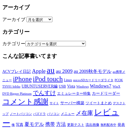
アーカイブ
アーカイブ
カテゴリー
カテゴリー
こんな記事書いてます
au
Apple
au 2009
au 2009秋冬モデル
ACVプレイ日記
au携帯メ
iPod touch
iPhone
Linux
ニュー
microSDカードリーダライタ
PCOK
Windows7
UBUNTUSERVER編
Vista
USB
TSY01 biblio
Windows
WinX
でんすけ
カードリーダー
エミュレーター特集
DVD Ripper Platinum
コメント感謝
サーバー構築
ツイートまとめ
サイト
デスクト
レビュ
メ在庫
メニュー
ップ
ノートパソコン
パズドラ
パソコン
ー
夏モデル
携帯
方法
写真
発表
更新テスト
流出画像
俺
無料配布中