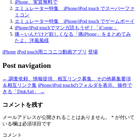
iPhone、実質無料で
エミュレーター特集 iPhone/iPod touch でスーパーファ
ミコン
エミュレーター特集 iPhone/iPod touch でゲームボーイ
iPhone/iPod touchでマンガ読もうぜ！「iComic」
痛～いんだけど欲しくなる「痛iPhone」をまとめてみ
たよ。洋風風様
iPhone
iPod touch用ニコニコ動画アプリ
登場
Post navigation
←
調査依頼、情報提供、相互リンク募集、その他募集要項
＆相互リンク集
iPhone/iPod touchのフォルダを表示、操作で
きる「DiskAid」
→
コメントを残す
メールアドレスが公開されることはありません。
*
が付いて
いる欄は必須項目です
コメント