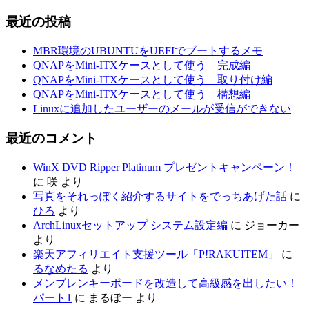
最近の投稿
MBR環境のUBUNTUをUEFIでブートするメモ
QNAPをMini-ITXケースとして使う 完成編
QNAPをMini-ITXケースとして使う 取り付け編
QNAPをMini-ITXケースとして使う 構想編
Linuxに追加したユーザーのメールが受信ができない
最近のコメント
WinX DVD Ripper Platinum プレゼントキャンペーン！
に
咲
より
写真をそれっぽく紹介するサイトをでっちあげた話
に
ひろ
より
ArchLinuxセットアップ システム設定編
に
ジョーカー
より
楽天アフィリエイト支援ツール「P!RAKUITEM」
に
るなめたる
より
メンブレンキーボードを改造して高級感を出したい！
パート1
に
まるぼー
より