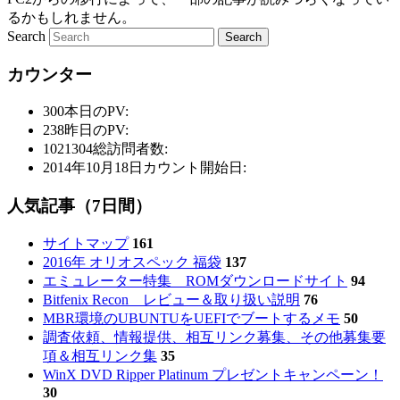
るかもしれません。
Search
カウンター
300
本日のPV:
238
昨日のPV:
1021304
総訪問者数:
2014年10月18日
カウント開始日:
人気記事（7日間）
サイトマップ
161
2016年 オリオスペック 福袋
137
エミュレーター特集 ROMダウンロードサイト
94
Bitfenix Recon レビュー＆取り扱い説明
76
MBR環境のUBUNTUをUEFIでブートするメモ
50
調査依頼、情報提供、相互リンク募集、その他募集要
項＆相互リンク集
35
WinX DVD Ripper Platinum プレゼントキャンペーン！
30