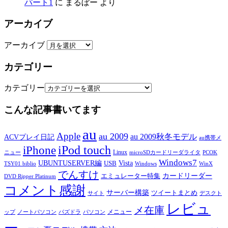
パート1
に
まるぼー
より
アーカイブ
アーカイブ
カテゴリー
カテゴリー
こんな記事書いてます
au
Apple
au 2009
au 2009秋冬モデル
ACVプレイ日記
au携帯メ
iPod touch
iPhone
Linux
ニュー
microSDカードリーダライタ
PCOK
Windows7
UBUNTUSERVER編
Vista
USB
TSY01 biblio
Windows
WinX
でんすけ
カードリーダー
エミュレーター特集
DVD Ripper Platinum
コメント感謝
サーバー構築
ツイートまとめ
サイト
デスクト
レビュ
メ在庫
メニュー
ップ
ノートパソコン
パズドラ
パソコン