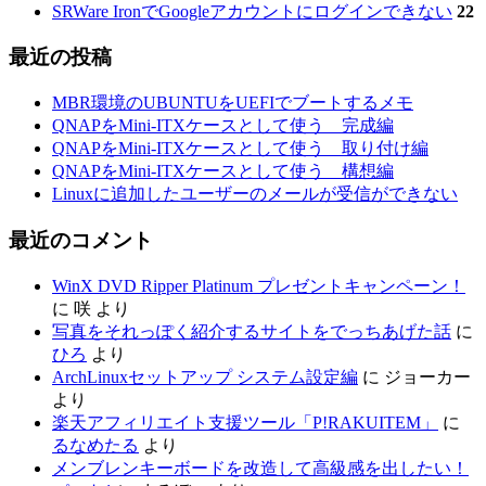
SRWare IronでGoogleアカウントにログインできない
22
最近の投稿
MBR環境のUBUNTUをUEFIでブートするメモ
QNAPをMini-ITXケースとして使う 完成編
QNAPをMini-ITXケースとして使う 取り付け編
QNAPをMini-ITXケースとして使う 構想編
Linuxに追加したユーザーのメールが受信ができない
最近のコメント
WinX DVD Ripper Platinum プレゼントキャンペーン！
に
咲
より
写真をそれっぽく紹介するサイトをでっちあげた話
に
ひろ
より
ArchLinuxセットアップ システム設定編
に
ジョーカー
より
楽天アフィリエイト支援ツール「P!RAKUITEM」
に
るなめたる
より
メンブレンキーボードを改造して高級感を出したい！