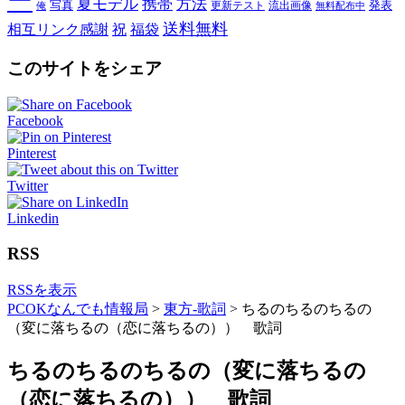
ー
夏モデル
携帯
方法
写真
発表
更新テスト
流出画像
俺
無料配布中
送料無料
相互リンク感謝
祝
福袋
このサイトをシェア
Facebook
Pinterest
Twitter
Linkedin
RSS
RSSを表示
PCOKなんでも情報局
>
東方-歌詞
>
ちるのちるのちるの
（変に落ちるの（恋に落ちるの）） 歌詞
ちるのちるのちるの（変に落ちるの
（恋に落ちるの）） 歌詞