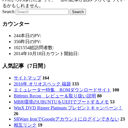
るかもしれません。
Search
カウンター
244
本日のPV:
356
昨日のPV:
1021554
総訪問者数:
2014年10月18日
カウント開始日:
人気記事（7日間）
サイトマップ
164
2016年 オリオスペック 福袋
133
エミュレーター特集 ROMダウンロードサイト
100
Bitfenix Recon レビュー＆取り扱い説明
80
MBR環境のUBUNTUをUEFIでブートするメモ
53
WinX DVD Ripper Platinum プレゼントキャンペーン！
26
SRWare IronでGoogleアカウントにログインできない
23
相互リンク
19