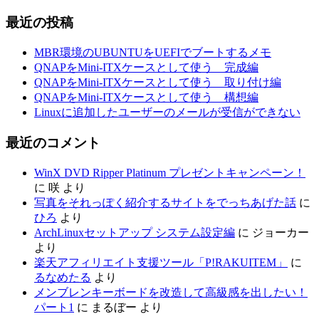
最近の投稿
MBR環境のUBUNTUをUEFIでブートするメモ
QNAPをMini-ITXケースとして使う 完成編
QNAPをMini-ITXケースとして使う 取り付け編
QNAPをMini-ITXケースとして使う 構想編
Linuxに追加したユーザーのメールが受信ができない
最近のコメント
WinX DVD Ripper Platinum プレゼントキャンペーン！
に
咲
より
写真をそれっぽく紹介するサイトをでっちあげた話
に
ひろ
より
ArchLinuxセットアップ システム設定編
に
ジョーカー
より
楽天アフィリエイト支援ツール「P!RAKUITEM」
に
るなめたる
より
メンブレンキーボードを改造して高級感を出したい！
パート1
に
まるぼー
より