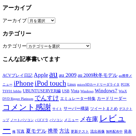
アーカイブ
アーカイブ
カテゴリー
カテゴリー
こんな記事書いてます
au
Apple
au 2009
au 2009秋冬モデル
ACVプレイ日記
au携帯メ
iPod touch
iPhone
Linux
ニュー
microSDカードリーダライタ
PCOK
Windows7
UBUNTUSERVER編
Vista
USB
TSY01 biblio
Windows
WinX
でんすけ
カードリーダー
エミュレーター特集
DVD Ripper Platinum
コメント感謝
サーバー構築
ツイートまとめ
サイト
デスクト
レビュ
メ在庫
メニュー
ップ
ノートパソコン
パズドラ
パソコン
ー
夏モデル
携帯
方法
写真
発表
更新テスト
流出画像
俺
無料配布中