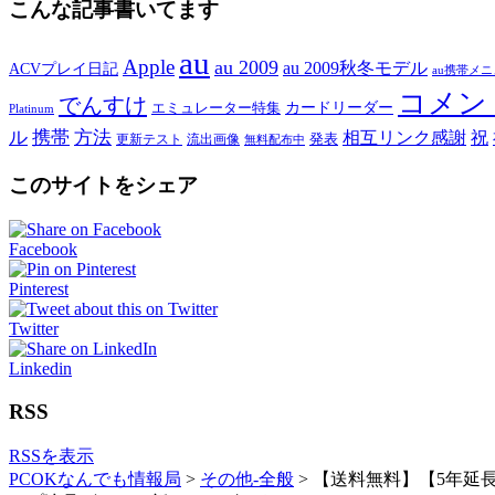
こんな記事書いてます
au
Apple
au 2009
au 2009秋冬モデル
ACVプレイ日記
au携帯メ
コメン
でんすけ
カードリーダー
エミュレーター特集
Platinum
ル
携帯
方法
相互リンク感謝
祝
発表
更新テスト
流出画像
無料配布中
このサイトをシェア
Facebook
Pinterest
Twitter
Linkedin
RSS
RSSを表示
PCOKなんでも情報局
>
その他-全般
>
【送料無料】【5年延長