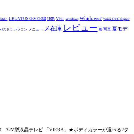
Windows7
UBUNTUSERVER編
Vista
USB
iblio
Windows
WinX DVD Ripper
レビュー
メ在庫
夏モデ
写真
メニュー
パズドラ
パソコン
俺
 32V型液晶テレビ 「VIERA」★ボディカラーが選べる2タ