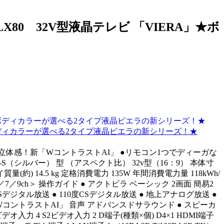
0 32V型液晶テレビ 「VIERA」★ボ
★ボディカラーが選べる2タイプ液晶ビエラの新シリーズ！★
つ立体感！新「WコントラストAI」 ●リモコン1つでディーガな
（シルバー） 型 （アスペクト比） 32v型（16：9） 本体寸
イ質量(約) 14.5 kg 定格消費電力 135W 年間消費電力量 118kWh/
／9ch＞ 操作ガイド ● アクトビラ ベーシック 2画面 簡易2
BSデジタル放送 ● 110度CSデジタル放送 ● 地上アナログ放送 ●
新「WコントラストAI」 音声 アドバンスドサラウンド ● スピーカ
デオ入力 4 S2ビデオ入力 2 D端子(種類×個) D4×1 HDMI端子