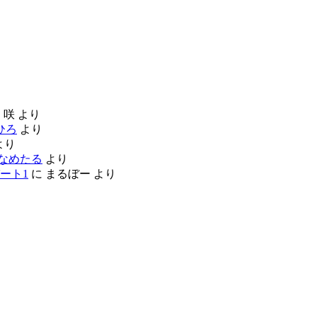
に
咲
より
ひろ
より
より
なめたる
より
ート1
に
まるぼー
より