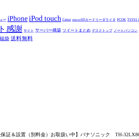
iPod touch
iPhone
Linux
ニュー
microSDカードリーダライタ
PCOK
TSY01 b
ト感謝
サーバー構築
ツイートまとめ
サイト
デスクトップ
ノートパソコン
送料無料
福袋
保証＆設置（別料金）お取扱い中】パナソニック TH-32LX80