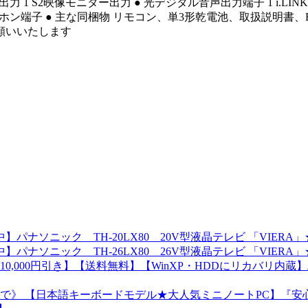
 1 S2映像モニター出力 ● 光デジタル音声出力端子 1 i.LINK端子 
ト ● イヤホン端子 ● 主な同梱物 リモコン、単3形乾電池、取扱説
願いいたします
パナソニック TH-20LX80 20V型液晶テレビ 「VIE
パナソニック TH-26LX80 26V型液晶テレビ 「VIE
000円引き】【送料無料】【WinXP・HDDにリカバリ内蔵】
9まで》 【日本語キーボードモデル★大人気ミニノートPC】『安心の5年間