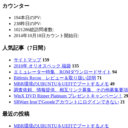
カウンター
194
本日のPV:
238
昨日のPV:
1021286
総訪問者数:
2014年10月18日
カウント開始日:
人気記事（7日間）
サイトマップ
159
2016年 オリオスペック 福袋
135
エミュレーター特集 ROMダウンロードサイト
94
Bitfenix Recon レビュー＆取り扱い説明
71
MBR環境のUBUNTUをUEFIでブートするメモ
49
調査依頼、情報提供、相互リンク募集、その他募集要項
WinX DVD Ripper Platinum プレゼントキャンペーン！
2
SRWare IronでGoogleアカウントにログインできない
21
最近の投稿
MBR環境のUBUNTUをUEFIでブートするメモ