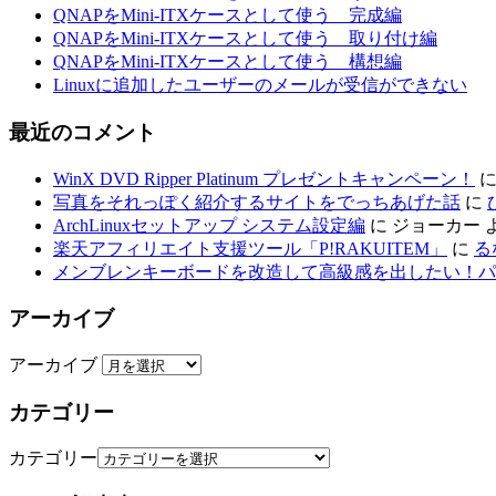
QNAPをMini-ITXケースとして使う 完成編
QNAPをMini-ITXケースとして使う 取り付け編
QNAPをMini-ITXケースとして使う 構想編
Linuxに追加したユーザーのメールが受信ができない
最近のコメント
WinX DVD Ripper Platinum プレゼントキャンペーン！
写真をそれっぽく紹介するサイトをでっちあげた話
に
ArchLinuxセットアップ システム設定編
に
ジョーカー
楽天アフィリエイト支援ツール「P!RAKUITEM」
に
る
メンブレンキーボードを改造して高級感を出したい！パ
アーカイブ
アーカイブ
カテゴリー
カテゴリー