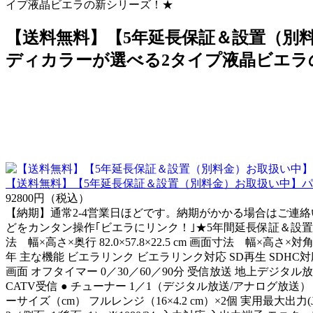
イプ液晶ビエラの新シリーズ！★
【送料無料】【5年延長保証＆設置（別料金
ディカラーが選べる2タイプ液晶ビエラ
【送料無料】【5年延長保証＆設置（別料金）お取扱い中】パナソ
92800円（税込）
【納期】通常2-4営業日ほどです。納期がかかる場合はご連絡い
どをカンタン操作｢ビエラにリンク！｣★5年間延長保証＆設置（別料
法 幅×高さ×奥行 82.0×57.8×22.5 cm 画面寸法 幅×高さ×対角 
年 主な機能 ビエラリンク ビエラリンク対応 SD再生 SDHC対
画面 オフタイマー 0／30／60／90分 受信放送 地上デジタル放送 
CATV受信 ● チューナー 1／1（デジタル放送/アナログ放送） 
ーサイズ（cm） フルレンジ（16×4.2 cm）×2個 実用最大出力(JE