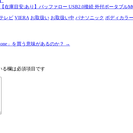
2】
在庫目安:あり】バッファロー USB2.0接続 外付ポータブルMOドライ
液晶テレビ
VIERA
お取扱い
お取扱い中
パナソニック
ボディカラ
hone」を買う意味があるのか？
→
いる欄は必須項目です