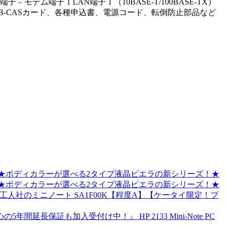
– モデム端子 1 LAN端子 1 （10BASE-T/100BASE-TX）
明書、B-CASカード、各種申込書、電源コード、転倒防止部品など
RA」★ボディカラーが選べる2タイプ液晶ビエラの新シリーズ！★
RA」★ボディカラーが選べる2タイプ液晶ビエラの新シリーズ！★
工人社のミニノート SA1F00K【程度A】【ケータイ限定！プ
延長保証も加入受付け中！』 HP 2133 Mini-Note PC