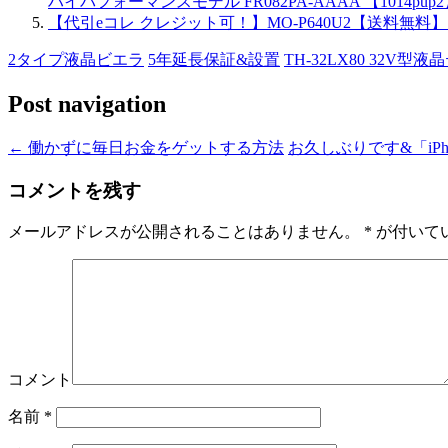
ハイパフォーマンスモデル FR082PA-AAAA 【1014pup
【代引eコレ クレジット可！】MO-P640U2【送料無料】【
2タイプ液晶ビエラ
5年延長保証&設置
TH-32LX80 32V型
Post navigation
←
働かずに毎日お金をゲットする方法
お久しぶりです&「iP
コメントを残す
メールアドレスが公開されることはありません。
*
が付いて
コメント
名前
*