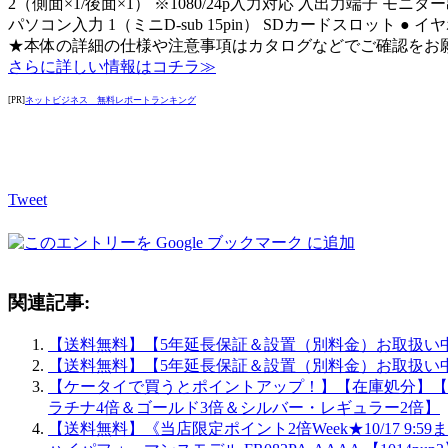
2（側面×1/後面×1） ※1080/24p入力対応 入出力端子 モニター出力
パソコン入力 1（ミニD-sub 15pin） SDカードスロッ
★本体の詳細の仕様や注意事項はカタログなどでご確認をお
さらに詳しい情報はコチラ≫
[PR]
ネットビジネス 無料レポートランキング
Tweet
関連記事:
【送料無料】【5年延長保証＆設置（別料金）お取扱い中】
【送料無料】【5年延長保証＆設置（別料金）お取扱い中】
【ケータイで買うとポイントアップ！】【在庫処分】【10,
ラチナ4倍＆ゴールド3倍＆シルバー・レギュラー2倍】
【送料無料】《当店限定ポイント2倍Week★10/17 9:5