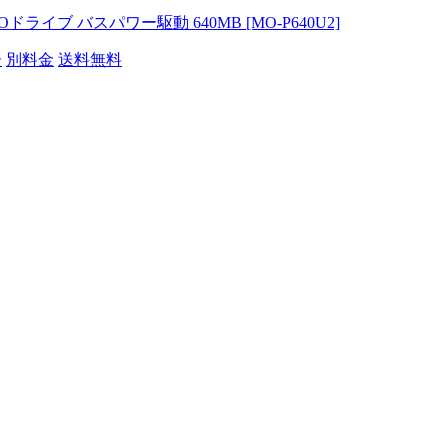
ブ バスパワー駆動 640MB [MO-P640U2]
ー
別料金
送料無料