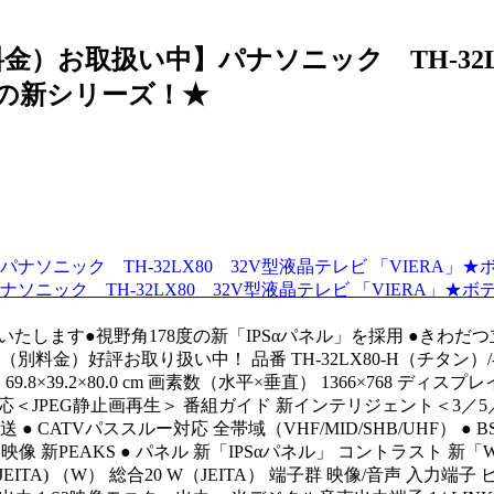
）お取扱い中】パナソニック TH-32LX8
の新シリーズ！★
ニック TH-32LX80 32V型液晶テレビ 「VIERA」
たします●視野角178度の新「IPSαパネル」を採用 ●きわだ
金）好評お取り扱い中！ 品番 TH-32LX80-H（チタン）/-S
69.8×39.2×80.0 cm 画素数（水平×垂直） 1366×768 ディスプレ
応＜JPEG静止画再生＞ 番組ガイド 新インテリジェント＜3／5／7
● CATVパススルー対応 全帯域（VHF/MID/SHB/UHF） ● 
映像 新PEAKS ● パネル 新「IPSαパネル」 コントラスト 
ITA) （W） 総合20 W（JEITA） 端子群 映像/音声 入力端子 ビ