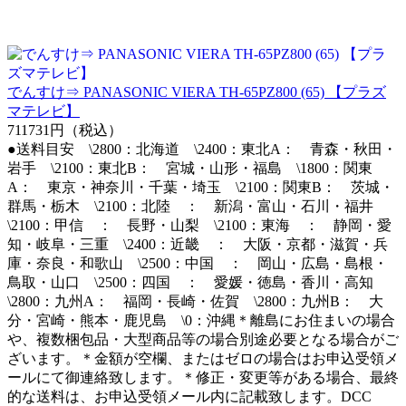
でんすけ⇒ PANASONIC VIERA TH-65PZ800 (65) 【プラズ
マテレビ】
711731円（税込）
●送料目安 \2800：北海道 \2400：東北A： 青森・秋田・
岩手 \2100：東北B： 宮城・山形・福島 \1800：関東
A： 東京・神奈川・千葉・埼玉 \2100：関東B： 茨城・
群馬・栃木 \2100：北陸 ： 新潟・富山・石川・福井
\2100：甲信 ： 長野・山梨 \2100：東海 ： 静岡・愛
知・岐阜・三重 \2400：近畿 ： 大阪・京都・滋賀・兵
庫・奈良・和歌山 \2500：中国 ： 岡山・広島・島根・
鳥取・山口 \2500：四国 ： 愛媛・徳島・香川・高知
\2800：九州A： 福岡・長崎・佐賀 \2800：九州B： 大
分・宮崎・熊本・鹿児島 \0：沖縄＊離島にお住まいの場合
や、複数梱包品・大型商品等の場合別途必要となる場合がご
ざいます。＊金額が空欄、またはゼロの場合はお申込受領メ
ールにて御連絡致します。＊修正・変更等がある場合、最終
的な送料は、お申込受領メール内に記載致します。DCC