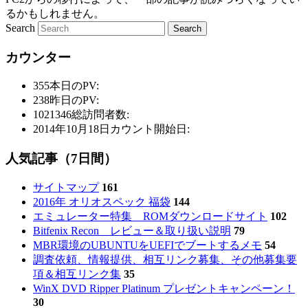
るかもしれません。
Search
カウンター
355
本日のPV:
238
昨日のPV:
1021346
総訪問者数:
2014年10月18日
カウント開始日:
人気記事（7日間）
サイトマップ
161
2016年 オリオスペック 福袋
144
エミュレーター特集 ROMダウンロードサイト
102
Bitfenix Recon レビュー＆取り扱い説明
79
MBR環境のUBUNTUをUEFIでブートするメモ
54
調査依頼、情報提供、相互リンク募集、その他募集要
項＆相互リンク集
35
WinX DVD Ripper Platinum プレゼントキャンペーン！
30