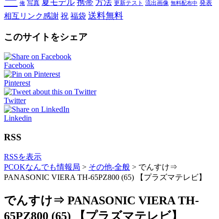
ー
夏モデル
携帯
方法
写真
発表
更新テスト
流出画像
俺
無料配布中
送料無料
相互リンク感謝
祝
福袋
このサイトをシェア
Facebook
Pinterest
Twitter
Linkedin
RSS
RSSを表示
PCOKなんでも情報局
>
その他-全般
>
でんすけ⇒
PANASONIC VIERA TH-65PZ800 (65) 【プラズマテレビ】
でんすけ⇒ PANASONIC VIERA TH-
65PZ800 (65) 【プラズマテレビ】