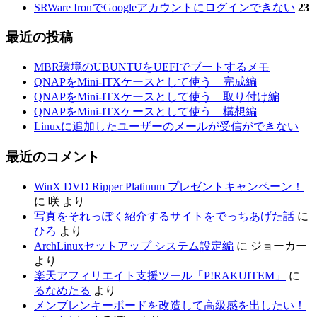
SRWare IronでGoogleアカウントにログインできない
23
最近の投稿
MBR環境のUBUNTUをUEFIでブートするメモ
QNAPをMini-ITXケースとして使う 完成編
QNAPをMini-ITXケースとして使う 取り付け編
QNAPをMini-ITXケースとして使う 構想編
Linuxに追加したユーザーのメールが受信ができない
最近のコメント
WinX DVD Ripper Platinum プレゼントキャンペーン！
に
咲
より
写真をそれっぽく紹介するサイトをでっちあげた話
に
ひろ
より
ArchLinuxセットアップ システム設定編
に
ジョーカー
より
楽天アフィリエイト支援ツール「P!RAKUITEM」
に
るなめたる
より
メンブレンキーボードを改造して高級感を出したい！