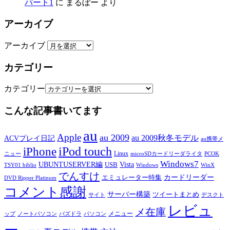
パート1
に
まるぼー
より
アーカイブ
アーカイブ
カテゴリー
カテゴリー
こんな記事書いてます
au
Apple
au 2009
au 2009秋冬モデル
ACVプレイ日記
au携帯メ
iPod touch
iPhone
Linux
ニュー
microSDカードリーダライタ
PCOK
Windows7
UBUNTUSERVER編
Vista
USB
TSY01 biblio
Windows
WinX
でんすけ
カードリーダー
エミュレーター特集
DVD Ripper Platinum
コメント感謝
サーバー構築
ツイートまとめ
サイト
デスクト
レビュ
メ在庫
メニュー
ップ
ノートパソコン
パズドラ
パソコン