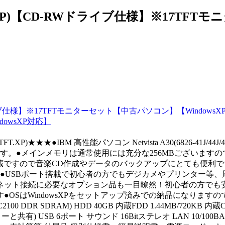
.RW.17TFT.XP)【CD-RWドライブ仕様】※
owsXP対応】
.17TFT.XP)★★★●IBM 高性能パソコン Netvista A30(6826-41
●メインメモリは通常使用には充分な256MBございますので、
蔵ですので音楽CD作成やデータのバックアップにとても便利で
●USBポート搭載で初心者の方でもデジカメやプリンター等、
ネット接続に必要なオプション品も一目瞭然！初心者の方でも
OSはWindowsXPをセットアップ済みでの納品になりま
PC2100 DDR SDRAM) HDD 40GB 内蔵FDD 1.44MB/720
有) USB 6ポート サウンド 16Bitステレオ LAN 10/100BASE-T