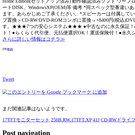
Home Edition(セットアップ済み) 動作確認済みソフ
ートDISK、WindowsXP(OEM)等 備考 *同スペック型番
ます。あらかじめご了承ください。*スピーカーは付属していません。＜H
ブ置換＞CD-RW/DVD-ROMコンボに置換→+8400円(税込
す。★★★7つの安心システム★★★ ●中古なのに永久保証！
ト！●らくらく代引便、元払便選択OK！運送保険付！●永久シス
さらに詳しい情報はコチラ≫
[PR]
動画
Tweet
まだ関連記事はないようです。
17TFTモニターセット
256B.RW.17TFT.XP
41J
CD-RWドライ
Post navigation