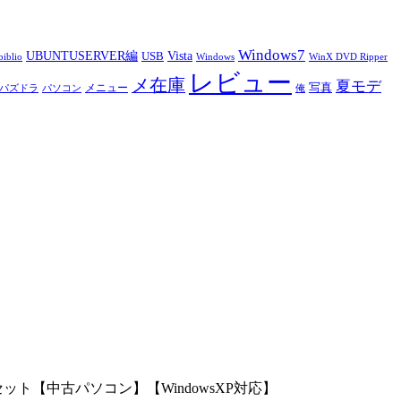
Windows7
UBUNTUSERVER編
Vista
USB
iblio
Windows
WinX DVD Ripper
レビュー
メ在庫
夏モデ
写真
メニュー
パズドラ
パソコン
俺
Tモニターセット【中古パソコン】【WindowsXP対応】