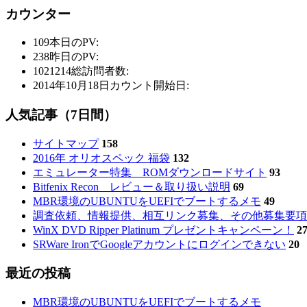
カウンター
109
本日のPV:
238
昨日のPV:
1021214
総訪問者数:
2014年10月18日
カウント開始日:
人気記事（7日間）
サイトマップ
158
2016年 オリオスペック 福袋
132
エミュレーター特集 ROMダウンロードサイト
93
Bitfenix Recon レビュー＆取り扱い説明
69
MBR環境のUBUNTUをUEFIでブートするメモ
49
調査依頼、情報提供、相互リンク募集、その他募集要項
WinX DVD Ripper Platinum プレゼントキャンペーン！
2
SRWare IronでGoogleアカウントにログインできない
20
最近の投稿
MBR環境のUBUNTUをUEFIでブートするメモ