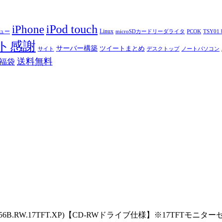
iPod touch
iPhone
Linux
ニュー
microSDカードリーダライタ
PCOK
TSY01 b
ト感謝
サーバー構築
ツイートまとめ
サイト
デスクトップ
ノートパソコン
送料無料
福袋
0(41J)(256B.RW.17TFT.XP)【CD-RWドライブ仕様】※17TF