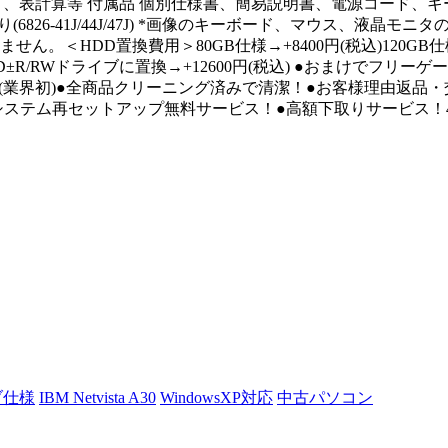
ト ワープロ、表計算等 付属品 個別仕様書、簡易説明書、電源コード
違いあり(6826-41J/44J/47J) *画像のキーボード、マウス
DD置換費用＞80GB仕様→+8400円(税込)120GB仕様→+1
)DVD±R/RWドライブに置換→+12600円(税込) ●おまけで
(業界初)●全商品クリーニング済みで清潔！●お客様理由返品・
テム再セットアップ無料サービス！●高額下取りサービス！44800
ブ仕様
IBM Netvista A30
WindowsXP対応
中古パソコン