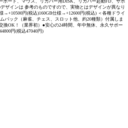
、キーボード、マウス、リカバー用DISK、リカバー起動FD、サポ
、液晶モニタのデザインは 参考のものですので、実物とはデザインが異なり
0500円(税込)160GB仕様→+12600円(税込) ＜各種ドライ
フリーゲームパック（麻雀、チェス、スロット他、約20種類）付属しま
交換OK！（業界初）●安心の24時間、年中無休、永久サポー
円(税込47040円)