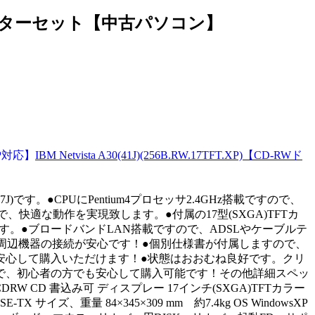
17TFTモニターセット【中古パソコン】
IBM Netvista A30(41J)(256B.RW.17TFT.XP)【CD-RWド
J/44J/47J)です。●CPUにPentium4プロセッサ2.4GHz搭載ですので、
快適な動作を実現致します。●付属の17型(SXGA)TFTカ
す。●ブロードバンドLAN搭載ですので、ADSLやケーブルテ
周辺機器の接続が安心です！●個別仕様書が付属しますので、
安心して購入いただけます！●状態はおおむね良好です。クリ
すので、初心者の方でも安心して購入可能です！その他詳細スペッ
KB 内蔵CDRW CD 書込み可 ディスプレー 17インチ(SXGA)TFTカラー
X サイズ、重量 84×345×309 mm 約7.4kg OS WindowsXP