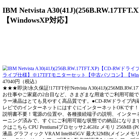
IBM Netvista A30(41J)(256B
【WindowsXP対応】
ライブ仕様】※17TFTモニターセット【中古パソコン】【Wind
47040円（税込）
★★★即決!永久保証!17TFT付!Netvista A30(41J)(256MB.RW
お仕事やご家庭の2台目など、さまざまな用途でご利用可能です。
ラー液晶はとても見やすく高品質です。●CD-RWドライブ内
レビでのインターネットにはすぐにインターネットOKです！
説明書不要！電源の位置や、各種接続端子の説明、インター
ーニング済みで、すぐにご利用可能な状態での納品になります●
クはこちら CPU Pentium4プロセッサ2.4GHz メモリ 256MB (
液晶 グラフィック VRAM Intel845GV 最大32MB(メインメモリーと共