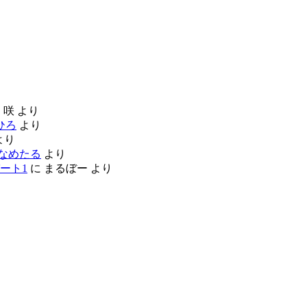
に
咲
より
ひろ
より
より
なめたる
より
ート1
に
まるぼー
より