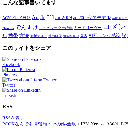
こんな記事書いてます
au
Apple
au 2009
au 2009秋冬モデル
ACVプレイ日記
au携帯メ
コメン
でんすけ
カードリーダー
エミュレーター特集
Platinum
ル
携帯
方法
相互リンク感謝
祝
発表
更新テスト
流出画像
無料配布中
このサイトをシェア
Facebook
Pinterest
Twitter
Linkedin
RSS
RSSを表示
PCOKなんでも情報局
>
その他-全般
>
IBM Netvista A3