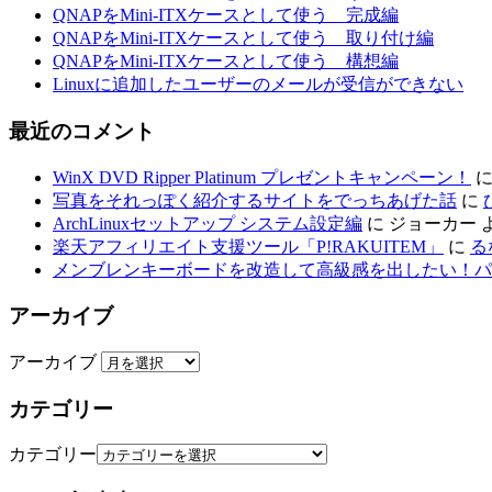
QNAPをMini-ITXケースとして使う 完成編
QNAPをMini-ITXケースとして使う 取り付け編
QNAPをMini-ITXケースとして使う 構想編
Linuxに追加したユーザーのメールが受信ができない
最近のコメント
WinX DVD Ripper Platinum プレゼントキャンペーン！
写真をそれっぽく紹介するサイトをでっちあげた話
に
ArchLinuxセットアップ システム設定編
に
ジョーカー
楽天アフィリエイト支援ツール「P!RAKUITEM」
に
る
メンブレンキーボードを改造して高級感を出したい！パ
アーカイブ
アーカイブ
カテゴリー
カテゴリー