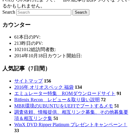
るかもしれません。
Search
カウンター
61
本日のPV:
213
昨日のPV:
1021012
総訪問者数:
2014年10月18日
カウント開始日:
人気記事（7日間）
サイトマップ
156
2016年 オリオスペック 福袋
134
エミュレーター特集 ROMダウンロードサイト
91
Bitfenix Recon レビュー＆取り扱い説明
72
MBR環境のUBUNTUをUEFIでブートするメモ
51
調査依頼、情報提供、相互リンク募集、その他募集要
項＆相互リンク集
51
WinX DVD Ripper Platinum プレゼントキャンペーン！
33