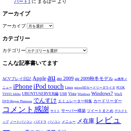
パート1
に
まるぼー
より
アーカイブ
アーカイブ
カテゴリー
カテゴリー
こんな記事書いてます
au
Apple
au 2009
au 2009秋冬モデル
ACVプレイ日記
au携帯メ
iPod touch
iPhone
Linux
ニュー
microSDカードリーダライタ
PCOK
Windows7
UBUNTUSERVER編
Vista
USB
TSY01 biblio
Windows
WinX
でんすけ
カードリーダー
エミュレーター特集
DVD Ripper Platinum
コメント感謝
サーバー構築
ツイートまとめ
サイト
デスクト
レビュ
メ在庫
メニュー
ップ
ノートパソコン
パズドラ
パソコン