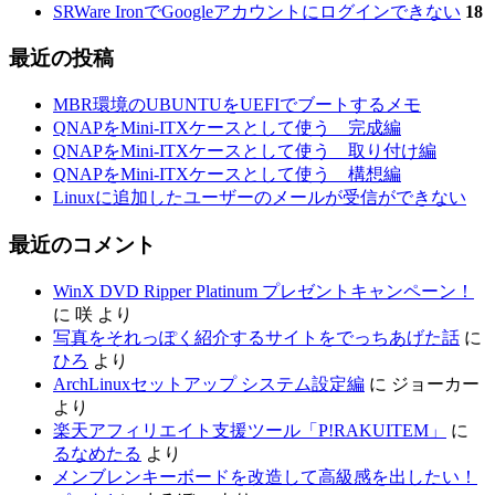
SRWare IronでGoogleアカウントにログインできない
18
最近の投稿
MBR環境のUBUNTUをUEFIでブートするメモ
QNAPをMini-ITXケースとして使う 完成編
QNAPをMini-ITXケースとして使う 取り付け編
QNAPをMini-ITXケースとして使う 構想編
Linuxに追加したユーザーのメールが受信ができない
最近のコメント
WinX DVD Ripper Platinum プレゼントキャンペーン！
に
咲
より
写真をそれっぽく紹介するサイトをでっちあげた話
に
ひろ
より
ArchLinuxセットアップ システム設定編
に
ジョーカー
より
楽天アフィリエイト支援ツール「P!RAKUITEM」
に
るなめたる
より
メンブレンキーボードを改造して高級感を出したい！