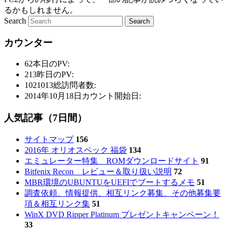
るかもしれません。
Search
カウンター
62
本日のPV:
213
昨日のPV:
1021013
総訪問者数:
2014年10月18日
カウント開始日:
人気記事（7日間）
サイトマップ
156
2016年 オリオスペック 福袋
134
エミュレーター特集 ROMダウンロードサイト
91
Bitfenix Recon レビュー＆取り扱い説明
72
MBR環境のUBUNTUをUEFIでブートするメモ
51
調査依頼、情報提供、相互リンク募集、その他募集要
項＆相互リンク集
51
WinX DVD Ripper Platinum プレゼントキャンペーン！
33