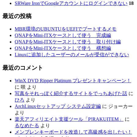
SRWare IronでGoogleアカウントにログインできない
18
最近の投稿
MBR環境のUBUNTUをUEFIでブートするメモ
QNAPをMini-ITXケースとして使う 完成編
QNAPをMini-ITXケースとして使う 取り付け編
QNAPをMini-ITXケースとして使う 構想編
Linuxに追加したユーザーのメールが受信ができない
最近のコメント
WinX DVD Ripper Platinum プレゼントキャンペーン！
に
咲
より
写真をそれっぽく紹介するサイトをでっちあげた話
に
ひろ
より
ArchLinuxセットアップ システム設定編
に
ジョーカー
より
楽天アフィリエイト支援ツール「P!RAKUITEM」
に
るなめたる
より
メンブレンキーボードを改造して高級感を出したい！