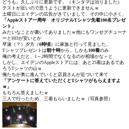
どうも。久しぶりに更新です。（キンタマは治りました）
テストが近いので思うように更新できませんｗ
土曜日にエイデンの広告がきていまして、その中に小さく、
「Appleストア一周年 オリジナルTシャツ先着100名プレゼ
ント」
みたいなことが書いてありましたｗ他にもワンせグチューナ
ーとHDが安いとか
早速（？）夕方（
6時頃
）に家族と行って見ました。
Tシャツプレゼントは
朝十時
から。しかも
100着
のみ
俺の考えだと、1～2時間でなくなるのが相場かな～と
しかし、エイデンのAppleストアには、あと25着はあるであ
ろうTシャツの山ｗ
俺たちが奥に進んでいくと店員さんが近づいて来て
「アンケートに答えていただくとTシャツがもらえますよ
ｗ」
もちろん答えましたｗ
三人で行ったため、三着もらいましたｗ（写真参照）