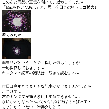
このあと商品の宣伝を聞いて、退散しましたｗ
「Macも良いなあ…」と、思う今日この頃（ロゴ拡大）
着てみたｗ
非売品だということで、得した気もしますが
一応保存しておきますｗ
キンタマの記事の翻訳は「続きを読む」へｗ
昨日は痛すぎてまともな記事がかけませんでしたｗ
たすけて…
左のキンタマが痛過ぎ絵ｔ更新できません…
なにがどうなったんだかだおおぽあぱさっぱろで・
ちょにかくいたい…誰赤タしけて