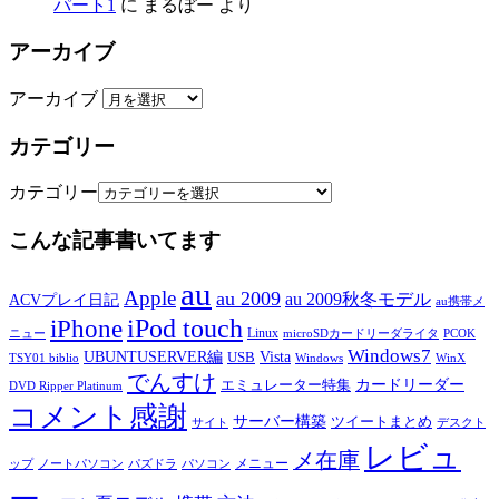
パート1
に
まるぼー
より
アーカイブ
アーカイブ
カテゴリー
カテゴリー
こんな記事書いてます
au
Apple
au 2009
au 2009秋冬モデル
ACVプレイ日記
au携帯メ
iPod touch
iPhone
Linux
ニュー
microSDカードリーダライタ
PCOK
Windows7
UBUNTUSERVER編
Vista
USB
TSY01 biblio
Windows
WinX
でんすけ
カードリーダー
エミュレーター特集
DVD Ripper Platinum
コメント感謝
サーバー構築
ツイートまとめ
サイト
デスクト
レビュ
メ在庫
メニュー
ップ
ノートパソコン
パズドラ
パソコン