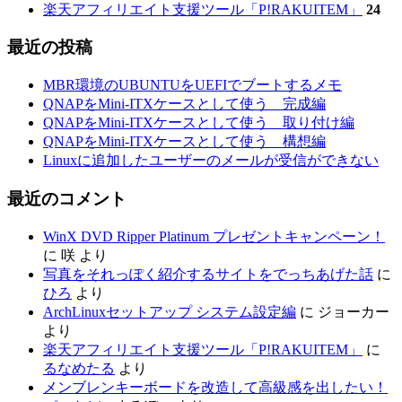
楽天アフィリエイト支援ツール「P!RAKUITEM」
24
最近の投稿
MBR環境のUBUNTUをUEFIでブートするメモ
QNAPをMini-ITXケースとして使う 完成編
QNAPをMini-ITXケースとして使う 取り付け編
QNAPをMini-ITXケースとして使う 構想編
Linuxに追加したユーザーのメールが受信ができない
最近のコメント
WinX DVD Ripper Platinum プレゼントキャンペーン！
に
咲
より
写真をそれっぽく紹介するサイトをでっちあげた話
に
ひろ
より
ArchLinuxセットアップ システム設定編
に
ジョーカー
より
楽天アフィリエイト支援ツール「P!RAKUITEM」
に
るなめたる
より
メンブレンキーボードを改造して高級感を出したい！