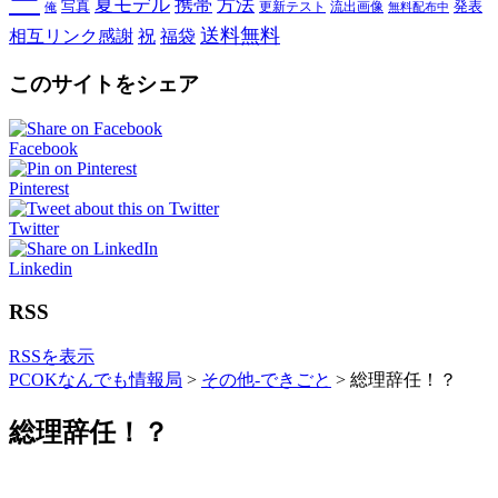
ー
夏モデル
携帯
方法
写真
発表
更新テスト
流出画像
俺
無料配布中
送料無料
相互リンク感謝
祝
福袋
このサイトをシェア
Facebook
Pinterest
Twitter
Linkedin
RSS
RSSを表示
PCOKなんでも情報局
>
その他-できごと
>
総理辞任！？
総理辞任！？