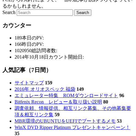
るかもしれません。
Search
カウンター
189
本日のPV:
166
昨日のPV:
1020950
総訪問者数:
2014年10月18日
カウント開始日:
人気記事（7日間）
サイトマップ
159
2016年 オリオスペック 福袋
149
エミュレーター特集 ROMダウンロードサイト
96
Bitfenix Recon レビュー＆取り扱い説明
80
調査依頼、情報提供、相互リンク募集、その他募集要
項＆相互リンク集
59
MBR環境のUBUNTUをUEFIでブートするメモ
53
WinX DVD Ripper Platinum プレゼントキャンペーン！
35