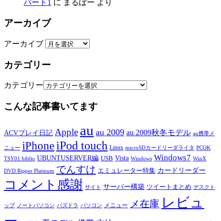
パート1
に
まるぼー
より
アーカイブ
アーカイブ
カテゴリー
カテゴリー
こんな記事書いてます
au
Apple
au 2009
au 2009秋冬モデル
ACVプレイ日記
au携帯メ
iPod touch
iPhone
Linux
ニュー
microSDカードリーダライタ
PCOK
Windows7
UBUNTUSERVER編
Vista
USB
TSY01 biblio
Windows
WinX
でんすけ
カードリーダー
エミュレーター特集
DVD Ripper Platinum
コメント感謝
サーバー構築
ツイートまとめ
サイト
デスクト
レビュ
メ在庫
メニュー
ップ
ノートパソコン
パズドラ
パソコン