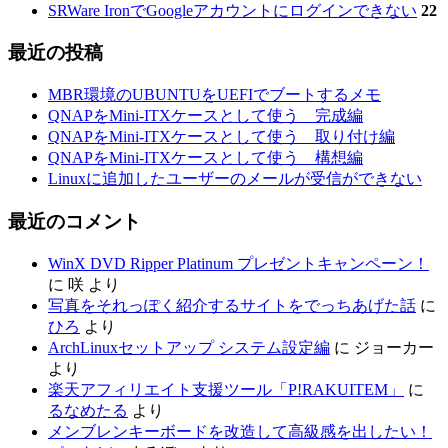
SRWare IronでGoogleアカウントにログインできない
22
最近の投稿
MBR環境のUBUNTUをUEFIでブートするメモ
QNAPをMini-ITXケースとして使う 完成編
QNAPをMini-ITXケースとして使う 取り付け編
QNAPをMini-ITXケースとして使う 構想編
Linuxに追加したユーザーのメールが受信ができない
最近のコメント
WinX DVD Ripper Platinum プレゼントキャンペーン！
に
咲
より
写真をそれっぽく紹介するサイトをでっちあげた話
に
ひろ
より
ArchLinuxセットアップ システム設定編
に
ジョーカー
より
楽天アフィリエイト支援ツール「P!RAKUITEM」
に
るなめたる
より
メンブレンキーボードを改造して高級感を出したい！