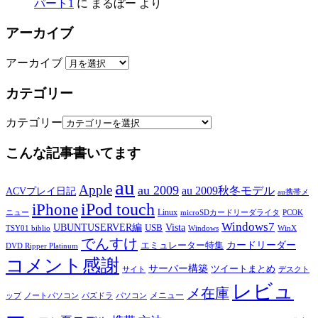
パート1
に
まるぼー
より
アーカイブ
アーカイブ
カテゴリー
カテゴリー
こんな記事書いてます
au
Apple
au 2009
au 2009秋冬モデル
ACVプレイ日記
au携帯メ
iPod touch
iPhone
Linux
ニュー
microSDカードリーダライタ
PCOK
Windows7
UBUNTUSERVER編
Vista
USB
TSY01 biblio
Windows
WinX
でんすけ
カードリーダー
エミュレーター特集
DVD Ripper Platinum
コメント感謝
サーバー構築
ツイートまとめ
サイト
デスクト
レビュ
メ在庫
メニュー
ップ
ノートパソコン
パズドラ
パソコン