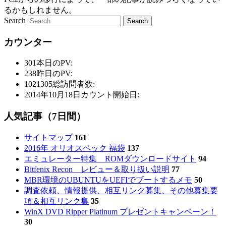
るかもしれません。
Search
カウンター
301
本日のPV:
238
昨日のPV:
1021305
総訪問者数:
2014年10月18日
カウント開始日:
人気記事（7日間）
サイトマップ
161
2016年 オリオスペック 福袋
137
エミュレーター特集 ROMダウンロードサイト
94
Bitfenix Recon レビュー＆取り扱い説明
77
MBR環境のUBUNTUをUEFIでブートするメモ
50
調査依頼、情報提供、相互リンク募集、その他募集要
項＆相互リンク集
35
WinX DVD Ripper Platinum プレゼントキャンペーン！
30