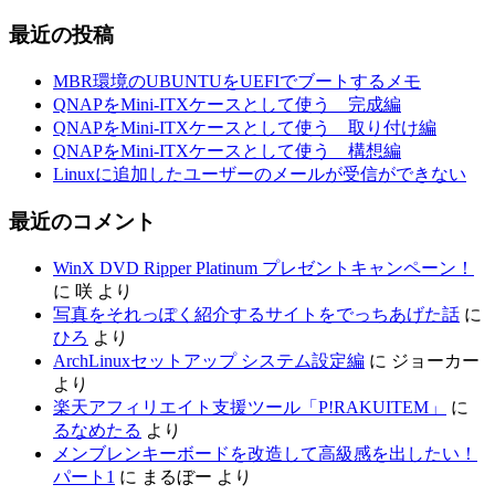
最近の投稿
MBR環境のUBUNTUをUEFIでブートするメモ
QNAPをMini-ITXケースとして使う 完成編
QNAPをMini-ITXケースとして使う 取り付け編
QNAPをMini-ITXケースとして使う 構想編
Linuxに追加したユーザーのメールが受信ができない
最近のコメント
WinX DVD Ripper Platinum プレゼントキャンペーン！
に
咲
より
写真をそれっぽく紹介するサイトをでっちあげた話
に
ひろ
より
ArchLinuxセットアップ システム設定編
に
ジョーカー
より
楽天アフィリエイト支援ツール「P!RAKUITEM」
に
るなめたる
より
メンブレンキーボードを改造して高級感を出したい！
パート1
に
まるぼー
より