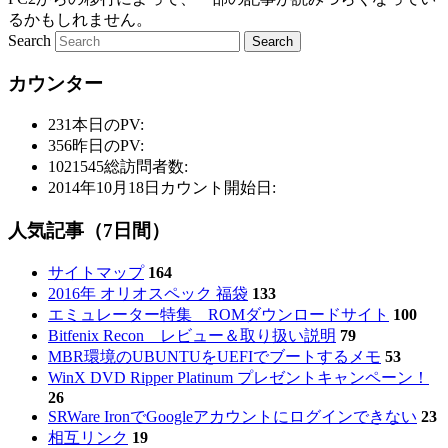
るかもしれません。
Search
カウンター
231
本日のPV:
356
昨日のPV:
1021545
総訪問者数:
2014年10月18日
カウント開始日:
人気記事（7日間）
サイトマップ
164
2016年 オリオスペック 福袋
133
エミュレーター特集 ROMダウンロードサイト
100
Bitfenix Recon レビュー＆取り扱い説明
79
MBR環境のUBUNTUをUEFIでブートするメモ
53
WinX DVD Ripper Platinum プレゼントキャンペーン！
26
SRWare IronでGoogleアカウントにログインできない
23
相互リンク
19