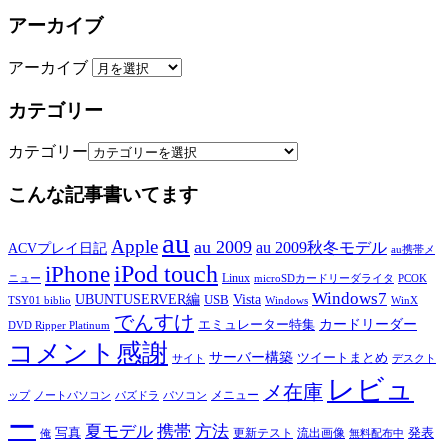
アーカイブ
アーカイブ
カテゴリー
カテゴリー
こんな記事書いてます
au
Apple
au 2009
au 2009秋冬モデル
ACVプレイ日記
au携帯メ
iPod touch
iPhone
Linux
ニュー
microSDカードリーダライタ
PCOK
Windows7
UBUNTUSERVER編
Vista
USB
TSY01 biblio
Windows
WinX
でんすけ
カードリーダー
エミュレーター特集
DVD Ripper Platinum
コメント感謝
サーバー構築
ツイートまとめ
サイト
デスクト
レビュ
メ在庫
メニュー
ップ
ノートパソコン
パズドラ
パソコン
ー
夏モデル
携帯
方法
写真
発表
更新テスト
流出画像
俺
無料配布中