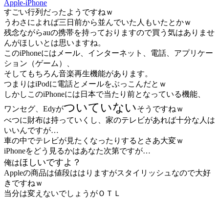
Apple-iPhone
すごい行列だったようですねｗ
うわさによれば三日前から並んでいた人もいたとかｗ
残念ながらauの携帯を持っておりますので買う気はありませ
んがほしいとは思いますね。
このiPhoneにはメール、インターネット、電話、アプリケー
ション（ゲーム）、
そしてもちろん音楽再生機能があります。
つまりはiPodに電話とメールをぶっこんだとｗ
しかしこのiPhoneには日本で当たり前となっている機能、
ついていない
ワンセグ、Edyが
そうですねｗ
べつに財布は持っていくし、家のテレビがあれば十分な人は
いいんですが…
車の中でテレビが見たくなったりするとさあ大変ｗ
iPhoneをどう見るかはあなた次第ですが…
ほしいですよ？
俺は
Appleの商品は値段ははりますがスタイリッシュなので大好
きですねｗ
当分は変えないでしょうがＯＴＬ