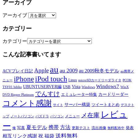
アーカイブ
アーカイブ
カテゴリー
カテゴリー
こんな記事書いてます
au
Apple
au 2009
au 2009秋冬モデル
ACVプレイ日記
au携帯メ
iPod touch
iPhone
Linux
ニュー
microSDカードリーダライタ
PCOK
Windows7
UBUNTUSERVER編
Vista
USB
TSY01 biblio
Windows
WinX
でんすけ
カードリーダー
エミュレーター特集
DVD Ripper Platinum
コメント感謝
サーバー構築
ツイートまとめ
サイト
デスクト
レビュ
メ在庫
メニュー
ップ
ノートパソコン
パズドラ
パソコン
ー
夏モデル
携帯
方法
写真
発表
更新テスト
流出画像
俺
無料配布中
送料無料
相互リンク感謝
祝
福袋