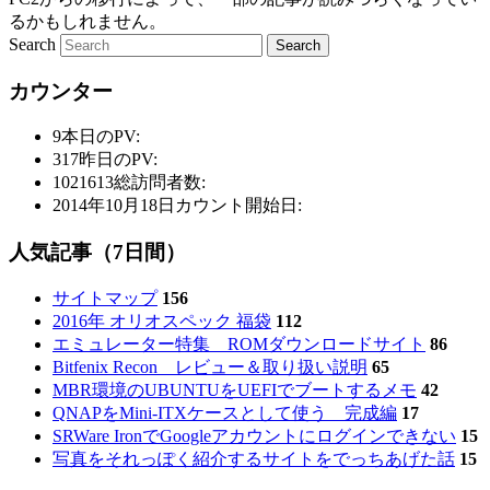
るかもしれません。
Search
カウンター
9
本日のPV:
317
昨日のPV:
1021613
総訪問者数:
2014年10月18日
カウント開始日:
人気記事（7日間）
サイトマップ
156
2016年 オリオスペック 福袋
112
エミュレーター特集 ROMダウンロードサイト
86
Bitfenix Recon レビュー＆取り扱い説明
65
MBR環境のUBUNTUをUEFIでブートするメモ
42
QNAPをMini-ITXケースとして使う 完成編
17
SRWare IronでGoogleアカウントにログインできない
15
写真をそれっぽく紹介するサイトをでっちあげた話
15