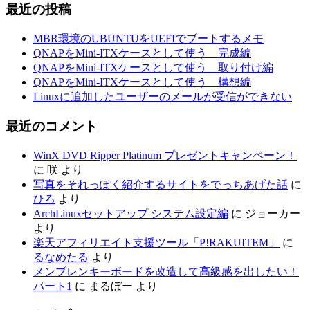
最近の投稿
MBR環境のUBUNTUをUEFIでブートするメモ
QNAPをMini-ITXケースとして使う 完成編
QNAPをMini-ITXケースとして使う 取り付け編
QNAPをMini-ITXケースとして使う 構想編
Linuxに追加したユーザーのメールが受信ができない
最近のコメント
WinX DVD Ripper Platinum プレゼントキャンペーン！
に
咲
より
写真をそれっぽく紹介するサイトをでっちあげた話
に
ひろ
より
ArchLinuxセットアップ システム設定編
に
ジョーカー
より
楽天アフィリエイト支援ツール「P!RAKUITEM」
に
るなめたる
より
メンブレンキーボードを改造して高級感を出したい！
パート1
に
まるぼー
より