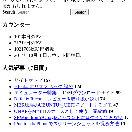
るかもしれません。
Search
カウンター
191
本日のPV:
317
昨日のPV:
1021766
総訪問者数:
2014年10月18日
カウント開始日:
人気記事（7日間）
サイトマップ
157
2016年 オリオスペック 福袋
124
エミュレーター特集 ROMダウンロードサイト
99
Bitfenix Recon レビュー＆取り扱い説明
74
MBR環境のUBUNTUをUEFIでブートするメモ
47
QNAPをMini-ITXケースとして使う 完成編
19
SRWare IronでGoogleアカウントにログインできない
17
iPod touch/iPhoneでスクリーンショットを撮る方法
16