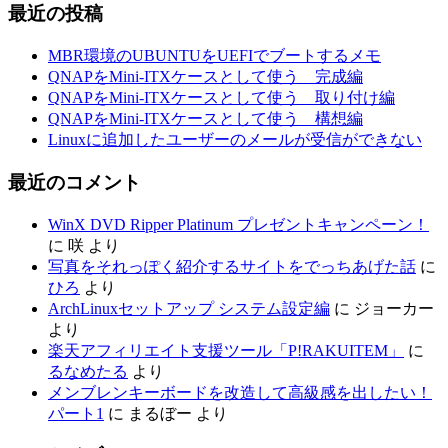
最近の投稿
MBR環境のUBUNTUをUEFIでブートするメモ
QNAPをMini-ITXケースとして使う 完成編
QNAPをMini-ITXケースとして使う 取り付け編
QNAPをMini-ITXケースとして使う 構想編
Linuxに追加したユーザーのメールが受信ができない
最近のコメント
WinX DVD Ripper Platinum プレゼントキャンペーン！
に
咲
より
写真をそれっぽく紹介するサイトをでっちあげた話
に
ひろ
より
ArchLinuxセットアップ システム設定編
に
ジョーカー
より
楽天アフィリエイト支援ツール「P!RAKUITEM」
に
るなめたる
より
メンブレンキーボードを改造して高級感を出したい！
パート1
に
まるぼー
より