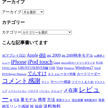
アーカイブ
アーカイブ
カテゴリー
カテゴリー
こんな記事書いてます
au
Apple
au 2009
au 2009秋冬モデル
ACVプレイ日記
au携帯メ
iPod touch
iPhone
Linux
ニュー
microSDカードリーダライタ
PCOK
Windows7
UBUNTUSERVER編
Vista
USB
TSY01 biblio
Windows
WinX
でんすけ
カードリーダー
エミュレーター特集
DVD Ripper Platinum
コメント感謝
サーバー構築
ツイートまとめ
サイト
デスクト
レビュ
メ在庫
メニュー
ップ
ノートパソコン
パズドラ
パソコン
ー
夏モデル
携帯
方法
写真
発表
更新テスト
流出画像
俺
無料配布中
送料無料
相互リンク感謝
祝
福袋