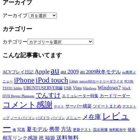
アーカイブ
アーカイブ
カテゴリー
カテゴリー
こんな記事書いてます
au
Apple
au 2009
au 2009秋冬モデル
ACVプレイ日記
au携帯メ
iPod touch
iPhone
Linux
ニュー
microSDカードリーダライタ
PCOK
Windows7
UBUNTUSERVER編
Vista
USB
TSY01 biblio
Windows
WinX
でんすけ
カードリーダー
エミュレーター特集
DVD Ripper Platinum
コメント感謝
サーバー構築
ツイートまとめ
サイト
デスクト
レビュ
メ在庫
メニュー
ップ
ノートパソコン
パズドラ
パソコン
ー
夏モデル
携帯
方法
写真
発表
更新テスト
流出画像
俺
無料配布中
送料無料
相互リンク感謝
祝
福袋