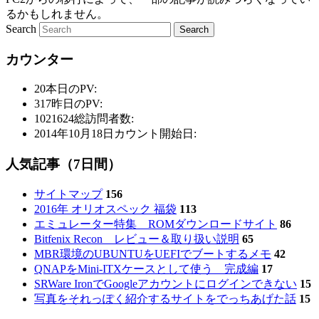
るかもしれません。
Search
カウンター
20
本日のPV:
317
昨日のPV:
1021624
総訪問者数:
2014年10月18日
カウント開始日:
人気記事（7日間）
サイトマップ
156
2016年 オリオスペック 福袋
113
エミュレーター特集 ROMダウンロードサイト
86
Bitfenix Recon レビュー＆取り扱い説明
65
MBR環境のUBUNTUをUEFIでブートするメモ
42
QNAPをMini-ITXケースとして使う 完成編
17
SRWare IronでGoogleアカウントにログインできない
15
写真をそれっぽく紹介するサイトをでっちあげた話
15