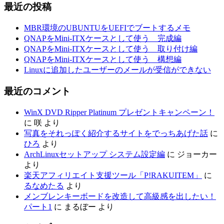
最近の投稿
MBR環境のUBUNTUをUEFIでブートするメモ
QNAPをMini-ITXケースとして使う 完成編
QNAPをMini-ITXケースとして使う 取り付け編
QNAPをMini-ITXケースとして使う 構想編
Linuxに追加したユーザーのメールが受信ができない
最近のコメント
WinX DVD Ripper Platinum プレゼントキャンペーン！
に
咲
より
写真をそれっぽく紹介するサイトをでっちあげた話
に
ひろ
より
ArchLinuxセットアップ システム設定編
に
ジョーカー
より
楽天アフィリエイト支援ツール「P!RAKUITEM」
に
るなめたる
より
メンブレンキーボードを改造して高級感を出したい！
パート1
に
まるぼー
より