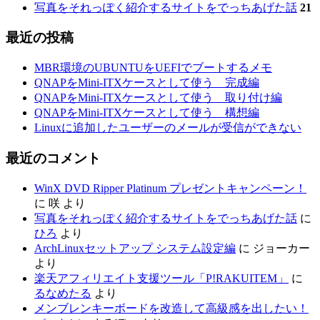
写真をそれっぽく紹介するサイトをでっちあげた話
21
最近の投稿
MBR環境のUBUNTUをUEFIでブートするメモ
QNAPをMini-ITXケースとして使う 完成編
QNAPをMini-ITXケースとして使う 取り付け編
QNAPをMini-ITXケースとして使う 構想編
Linuxに追加したユーザーのメールが受信ができない
最近のコメント
WinX DVD Ripper Platinum プレゼントキャンペーン！
に
咲
より
写真をそれっぽく紹介するサイトをでっちあげた話
に
ひろ
より
ArchLinuxセットアップ システム設定編
に
ジョーカー
より
楽天アフィリエイト支援ツール「P!RAKUITEM」
に
るなめたる
より
メンブレンキーボードを改造して高級感を出したい！