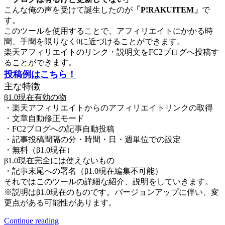
こんな俺の声を受けて誕生したのが
「P!RAKUITEM」
で
す。
このツールを使用することで、アフィリエイトにかかる時
間、手間を限りなく0に近づけることができます。
楽天アフィリエイトのリンク・説明文をFC2ブログへ投稿す
ることができます。
投稿例はこちら！
主な特徴
β1.0現在有効の物
・楽天アフィリエイトからのアフィリエイトリンクの取得
・文章自動修正モード
・FC2ブログへの記事自動投稿
・記事投稿間隔の分・時間・日・週単位での設定
・無料（β1.0現在）
β1.0現在完全には使えないもの
・記事末尾への署名（β1.0現在編集不可能）
それではこのツールの詳細な紹介、説明をしていきます。
※説明はβ1.0現在のものです。バージョンアップに伴い、変
更点がある可能性があります。
Continue reading