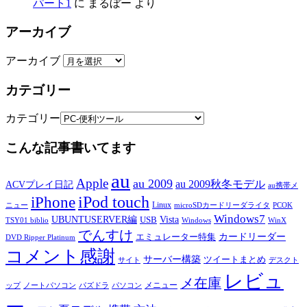
パート1
に
まるぼー
より
アーカイブ
アーカイブ
カテゴリー
カテゴリー
こんな記事書いてます
au
Apple
au 2009
au 2009秋冬モデル
ACVプレイ日記
au携帯メ
iPod touch
iPhone
Linux
ニュー
microSDカードリーダライタ
PCOK
Windows7
UBUNTUSERVER編
Vista
USB
TSY01 biblio
Windows
WinX
でんすけ
カードリーダー
エミュレーター特集
DVD Ripper Platinum
コメント感謝
サーバー構築
ツイートまとめ
サイト
デスクト
レビュ
メ在庫
メニュー
ップ
ノートパソコン
パズドラ
パソコン