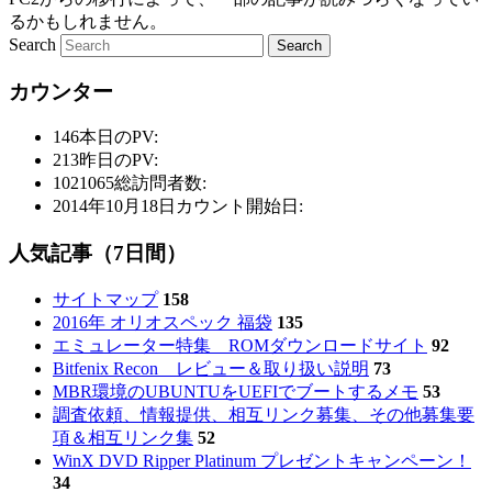
るかもしれません。
Search
カウンター
146
本日のPV:
213
昨日のPV:
1021065
総訪問者数:
2014年10月18日
カウント開始日:
人気記事（7日間）
サイトマップ
158
2016年 オリオスペック 福袋
135
エミュレーター特集 ROMダウンロードサイト
92
Bitfenix Recon レビュー＆取り扱い説明
73
MBR環境のUBUNTUをUEFIでブートするメモ
53
調査依頼、情報提供、相互リンク募集、その他募集要
項＆相互リンク集
52
WinX DVD Ripper Platinum プレゼントキャンペーン！
34