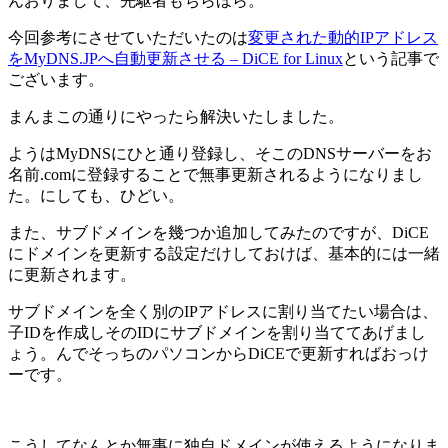
んおりまして、先駆者もちらほら。
今回参考にさせていただいたのは
変更された動的IPアドレス
をMyDNS.JPへ自動更新させる – DiCE for Linux
という記事で
ございます。
まんまこの通りにやったら解決いたしました。
ようはMyDNSにひと通り登録し、そこのDNSサーバーをお
名前.comに登録することで無事更新されるようになりまし
た。にしても、ひどい。
また、サブドメインを幾つか追加してみたのですが、DiCE
にドメインを更新する設定だけしておけば、基本的には一緒
に更新されます。
サブドメインを全く別のIPアドレスに割り当てたい場合は、
子IDを作成しそのIDにサブドメインを割り当ててあげまし
ょう。んでそっちのパソコンからDiCEで更新すればおっけ
ーです。
こうしてなんとか無事に独自ドメインが使えるようになりま