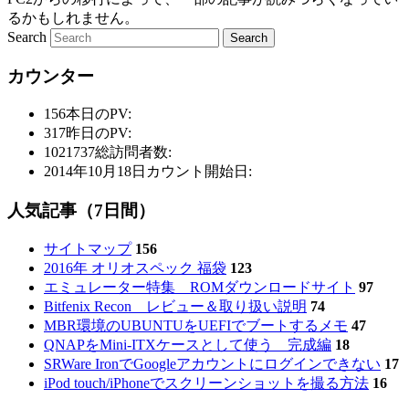
るかもしれません。
Search
カウンター
156
本日のPV:
317
昨日のPV:
1021737
総訪問者数:
2014年10月18日
カウント開始日:
人気記事（7日間）
サイトマップ
156
2016年 オリオスペック 福袋
123
エミュレーター特集 ROMダウンロードサイト
97
Bitfenix Recon レビュー＆取り扱い説明
74
MBR環境のUBUNTUをUEFIでブートするメモ
47
QNAPをMini-ITXケースとして使う 完成編
18
SRWare IronでGoogleアカウントにログインできない
17
iPod touch/iPhoneでスクリーンショットを撮る方法
16