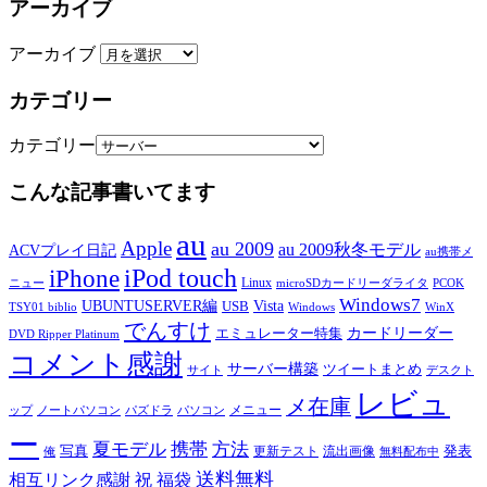
アーカイブ
アーカイブ
カテゴリー
カテゴリー
こんな記事書いてます
au
Apple
au 2009
au 2009秋冬モデル
ACVプレイ日記
au携帯メ
iPod touch
iPhone
Linux
ニュー
microSDカードリーダライタ
PCOK
Windows7
UBUNTUSERVER編
Vista
USB
TSY01 biblio
Windows
WinX
でんすけ
カードリーダー
エミュレーター特集
DVD Ripper Platinum
コメント感謝
サーバー構築
ツイートまとめ
サイト
デスクト
レビュ
メ在庫
メニュー
ップ
ノートパソコン
パズドラ
パソコン
ー
夏モデル
携帯
方法
写真
発表
更新テスト
流出画像
俺
無料配布中
送料無料
相互リンク感謝
祝
福袋