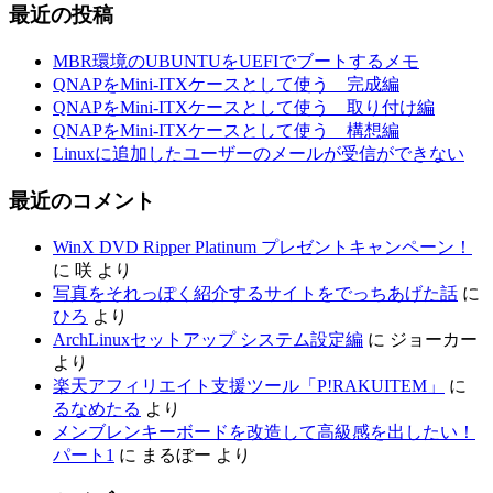
最近の投稿
MBR環境のUBUNTUをUEFIでブートするメモ
QNAPをMini-ITXケースとして使う 完成編
QNAPをMini-ITXケースとして使う 取り付け編
QNAPをMini-ITXケースとして使う 構想編
Linuxに追加したユーザーのメールが受信ができない
最近のコメント
WinX DVD Ripper Platinum プレゼントキャンペーン！
に
咲
より
写真をそれっぽく紹介するサイトをでっちあげた話
に
ひろ
より
ArchLinuxセットアップ システム設定編
に
ジョーカー
より
楽天アフィリエイト支援ツール「P!RAKUITEM」
に
るなめたる
より
メンブレンキーボードを改造して高級感を出したい！
パート1
に
まるぼー
より