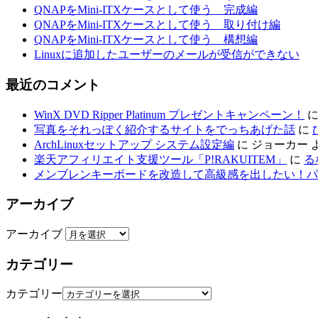
QNAPをMini-ITXケースとして使う 完成編
QNAPをMini-ITXケースとして使う 取り付け編
QNAPをMini-ITXケースとして使う 構想編
Linuxに追加したユーザーのメールが受信ができない
最近のコメント
WinX DVD Ripper Platinum プレゼントキャンペーン！
写真をそれっぽく紹介するサイトをでっちあげた話
に
ArchLinuxセットアップ システム設定編
に
ジョーカー
楽天アフィリエイト支援ツール「P!RAKUITEM」
に
る
メンブレンキーボードを改造して高級感を出したい！パ
アーカイブ
アーカイブ
カテゴリー
カテゴリー