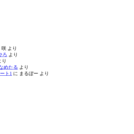
に
咲
より
ひろ
より
より
なめたる
より
ート1
に
まるぼー
より