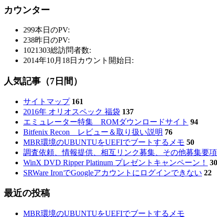
カウンター
299
本日のPV:
238
昨日のPV:
1021303
総訪問者数:
2014年10月18日
カウント開始日:
人気記事（7日間）
サイトマップ
161
2016年 オリオスペック 福袋
137
エミュレーター特集 ROMダウンロードサイト
94
Bitfenix Recon レビュー＆取り扱い説明
76
MBR環境のUBUNTUをUEFIでブートするメモ
50
調査依頼、情報提供、相互リンク募集、その他募集要項
WinX DVD Ripper Platinum プレゼントキャンペーン！
3
SRWare IronでGoogleアカウントにログインできない
22
最近の投稿
MBR環境のUBUNTUをUEFIでブートするメモ