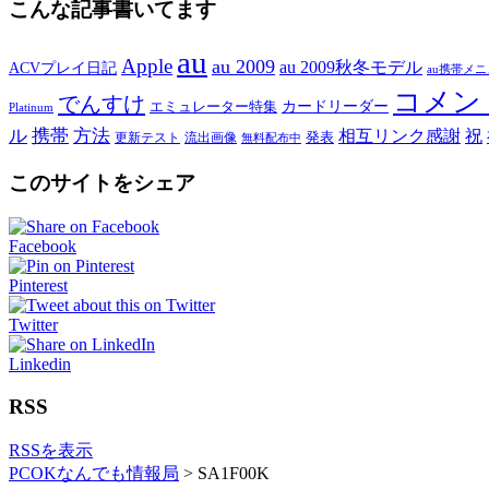
こんな記事書いてます
au
Apple
au 2009
au 2009秋冬モデル
ACVプレイ日記
au携帯メ
コメン
でんすけ
カードリーダー
エミュレーター特集
Platinum
ル
携帯
方法
相互リンク感謝
祝
発表
更新テスト
流出画像
無料配布中
このサイトをシェア
Facebook
Pinterest
Twitter
Linkedin
RSS
RSSを表示
PCOKなんでも情報局
>
SA1F00K