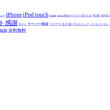
iPod touch
iPhone
Linux
ニュー
microSDカードリーダライタ
PCOK
TSY01 b
ト感謝
サーバー構築
ツイートまとめ
サイト
デスクトップ
ノートパソコン
送料無料
福袋