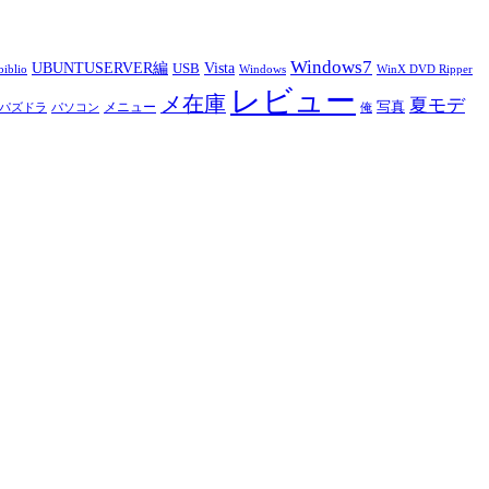
Windows7
UBUNTUSERVER編
Vista
USB
iblio
Windows
WinX DVD Ripper
レビュー
メ在庫
夏モデ
写真
メニュー
パズドラ
パソコン
俺