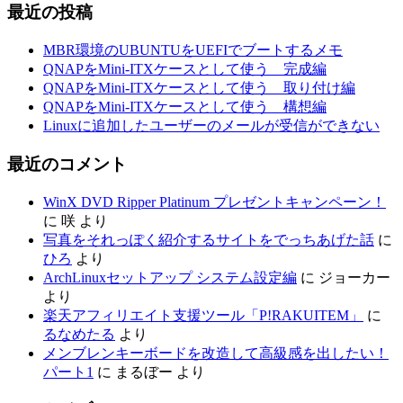
最近の投稿
MBR環境のUBUNTUをUEFIでブートするメモ
QNAPをMini-ITXケースとして使う 完成編
QNAPをMini-ITXケースとして使う 取り付け編
QNAPをMini-ITXケースとして使う 構想編
Linuxに追加したユーザーのメールが受信ができない
最近のコメント
WinX DVD Ripper Platinum プレゼントキャンペーン！
に
咲
より
写真をそれっぽく紹介するサイトをでっちあげた話
に
ひろ
より
ArchLinuxセットアップ システム設定編
に
ジョーカー
より
楽天アフィリエイト支援ツール「P!RAKUITEM」
に
るなめたる
より
メンブレンキーボードを改造して高級感を出したい！
パート1
に
まるぼー
より