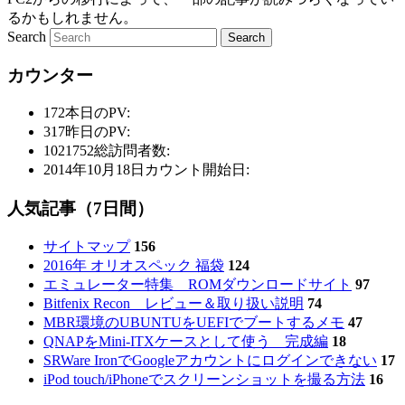
るかもしれません。
Search
カウンター
172
本日のPV:
317
昨日のPV:
1021752
総訪問者数:
2014年10月18日
カウント開始日:
人気記事（7日間）
サイトマップ
156
2016年 オリオスペック 福袋
124
エミュレーター特集 ROMダウンロードサイト
97
Bitfenix Recon レビュー＆取り扱い説明
74
MBR環境のUBUNTUをUEFIでブートするメモ
47
QNAPをMini-ITXケースとして使う 完成編
18
SRWare IronでGoogleアカウントにログインできない
17
iPod touch/iPhoneでスクリーンショットを撮る方法
16