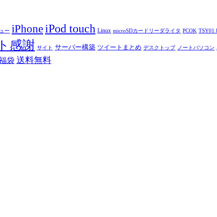
iPod touch
iPhone
Linux
ニュー
microSDカードリーダライタ
PCOK
TSY01 b
ト感謝
サーバー構築
ツイートまとめ
サイト
デスクトップ
ノートパソコン
送料無料
福袋