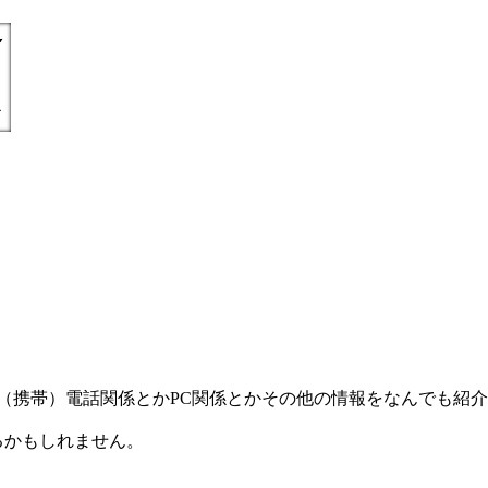
) =とにかく丁寧親切に（携帯）電話関係とかPC関係とかその他の情報をなんで
るかもしれません。