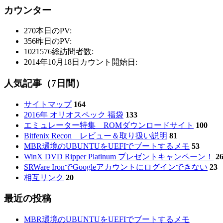
カウンター
270
本日のPV:
356
昨日のPV:
1021576
総訪問者数:
2014年10月18日
カウント開始日:
人気記事（7日間）
サイトマップ
164
2016年 オリオスペック 福袋
133
エミュレーター特集 ROMダウンロードサイト
100
Bitfenix Recon レビュー＆取り扱い説明
81
MBR環境のUBUNTUをUEFIでブートするメモ
53
WinX DVD Ripper Platinum プレゼントキャンペーン！
2
SRWare IronでGoogleアカウントにログインできない
23
相互リンク
20
最近の投稿
MBR環境のUBUNTUをUEFIでブートするメモ