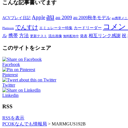
こんな記事書いてます
au
Apple
au 2009
au 2009秋冬モデル
ACVプレイ日記
au携帯メ
コメン
でんすけ
カードリーダー
エミュレーター特集
Platinum
ル
携帯
方法
相互リンク感謝
祝
発表
更新テスト
流出画像
無料配布中
このサイトをシェア
Facebook
Pinterest
Twitter
Linkedin
RSS
RSSを表示
PCOKなんでも情報局
>
MARMGUS192B