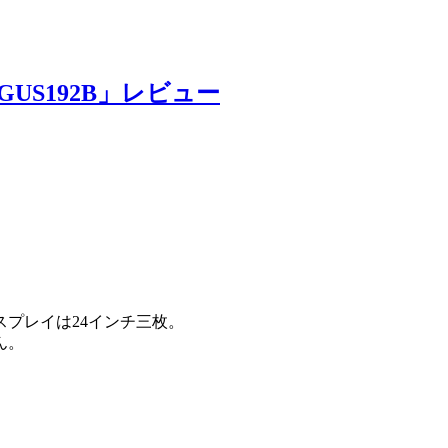
US192B」レビュー
プレイは24インチ三枚。
ん。