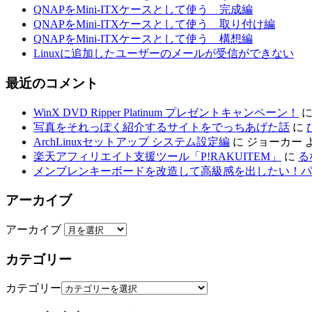
QNAPをMini-ITXケースとして使う 完成編
QNAPをMini-ITXケースとして使う 取り付け編
QNAPをMini-ITXケースとして使う 構想編
Linuxに追加したユーザーのメールが受信ができない
最近のコメント
WinX DVD Ripper Platinum プレゼントキャンペーン！
写真をそれっぽく紹介するサイトをでっちあげた話
に
ArchLinuxセットアップ システム設定編
に
ジョーカー
楽天アフィリエイト支援ツール「P!RAKUITEM」
に
る
メンブレンキーボードを改造して高級感を出したい！パ
アーカイブ
アーカイブ
カテゴリー
カテゴリー