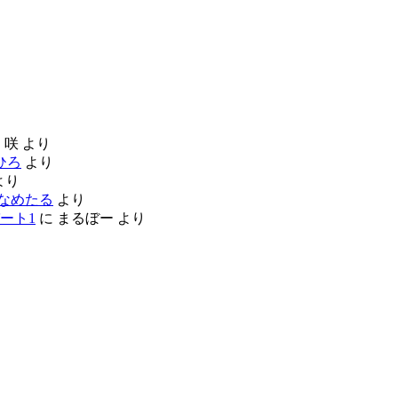
に
咲
より
ひろ
より
より
なめたる
より
ート1
に
まるぼー
より