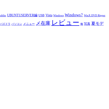
Windows7
UBUNTUSERVER編
Vista
USB
iblio
Windows
WinX DVD Ripper
レビュー
メ在庫
夏モデ
写真
メニュー
パズドラ
パソコン
俺