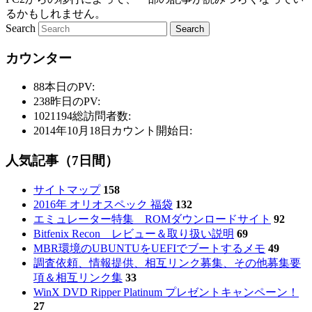
るかもしれません。
Search
カウンター
88
本日のPV:
238
昨日のPV:
1021194
総訪問者数:
2014年10月18日
カウント開始日:
人気記事（7日間）
サイトマップ
158
2016年 オリオスペック 福袋
132
エミュレーター特集 ROMダウンロードサイト
92
Bitfenix Recon レビュー＆取り扱い説明
69
MBR環境のUBUNTUをUEFIでブートするメモ
49
調査依頼、情報提供、相互リンク募集、その他募集要
項＆相互リンク集
33
WinX DVD Ripper Platinum プレゼントキャンペーン！
27