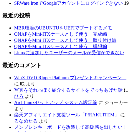
SRWare IronでGoogleアカウントにログインできない
19
最近の投稿
MBR環境のUBUNTUをUEFIでブートするメモ
QNAPをMini-ITXケースとして使う 完成編
QNAPをMini-ITXケースとして使う 取り付け編
QNAPをMini-ITXケースとして使う 構想編
Linuxに追加したユーザーのメールが受信ができない
最近のコメント
WinX DVD Ripper Platinum プレゼントキャンペーン！
に
咲
より
写真をそれっぽく紹介するサイトをでっちあげた話
に
ひろ
より
ArchLinuxセットアップ システム設定編
に
ジョーカー
より
楽天アフィリエイト支援ツール「P!RAKUITEM」
に
るなめたる
より
メンブレンキーボードを改造して高級感を出したい！