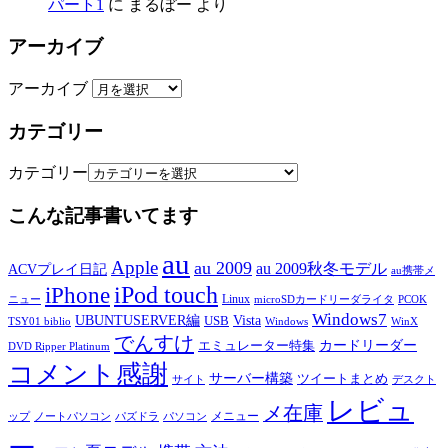
パート1
に
まるぼー
より
アーカイブ
アーカイブ
カテゴリー
カテゴリー
こんな記事書いてます
au
Apple
au 2009
au 2009秋冬モデル
ACVプレイ日記
au携帯メ
iPod touch
iPhone
Linux
ニュー
microSDカードリーダライタ
PCOK
Windows7
UBUNTUSERVER編
Vista
USB
TSY01 biblio
Windows
WinX
でんすけ
カードリーダー
エミュレーター特集
DVD Ripper Platinum
コメント感謝
サーバー構築
ツイートまとめ
サイト
デスクト
レビュ
メ在庫
メニュー
ップ
ノートパソコン
パズドラ
パソコン