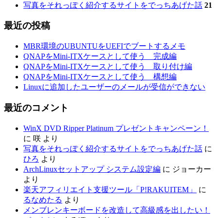
写真をそれっぽく紹介するサイトをでっちあげた話
21
最近の投稿
MBR環境のUBUNTUをUEFIでブートするメモ
QNAPをMini-ITXケースとして使う 完成編
QNAPをMini-ITXケースとして使う 取り付け編
QNAPをMini-ITXケースとして使う 構想編
Linuxに追加したユーザーのメールが受信ができない
最近のコメント
WinX DVD Ripper Platinum プレゼントキャンペーン！
に
咲
より
写真をそれっぽく紹介するサイトをでっちあげた話
に
ひろ
より
ArchLinuxセットアップ システム設定編
に
ジョーカー
より
楽天アフィリエイト支援ツール「P!RAKUITEM」
に
るなめたる
より
メンブレンキーボードを改造して高級感を出したい！