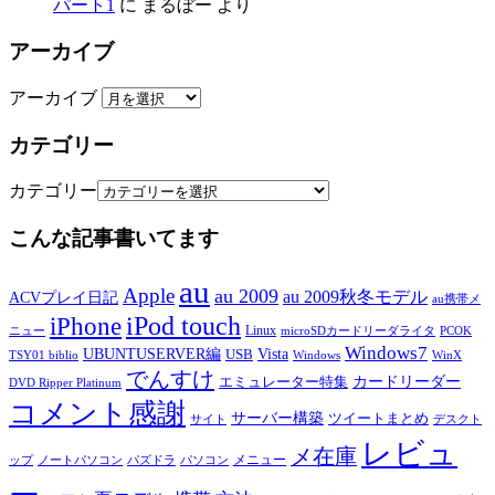
パート1
に
まるぼー
より
アーカイブ
アーカイブ
カテゴリー
カテゴリー
こんな記事書いてます
au
Apple
au 2009
au 2009秋冬モデル
ACVプレイ日記
au携帯メ
iPod touch
iPhone
Linux
ニュー
microSDカードリーダライタ
PCOK
Windows7
UBUNTUSERVER編
Vista
USB
TSY01 biblio
Windows
WinX
でんすけ
カードリーダー
エミュレーター特集
DVD Ripper Platinum
コメント感謝
サーバー構築
ツイートまとめ
サイト
デスクト
レビュ
メ在庫
メニュー
ップ
ノートパソコン
パズドラ
パソコン