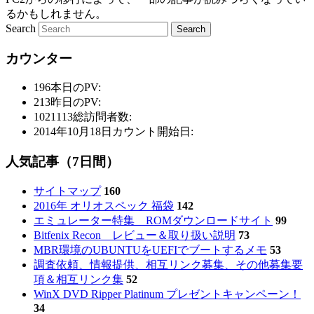
るかもしれません。
Search
カウンター
196
本日のPV:
213
昨日のPV:
1021113
総訪問者数:
2014年10月18日
カウント開始日:
人気記事（7日間）
サイトマップ
160
2016年 オリオスペック 福袋
142
エミュレーター特集 ROMダウンロードサイト
99
Bitfenix Recon レビュー＆取り扱い説明
73
MBR環境のUBUNTUをUEFIでブートするメモ
53
調査依頼、情報提供、相互リンク募集、その他募集要
項＆相互リンク集
52
WinX DVD Ripper Platinum プレゼントキャンペーン！
34