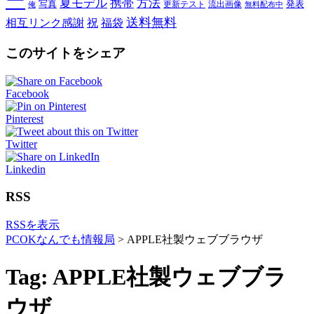
ー
夏モデル
携帯
方法
写真
発表
更新テスト
流出画像
俺
無料配布中
送料無料
相互リンク感謝
祝
福袋
このサイトをシェア
Facebook
Pinterest
Twitter
Linkedin
RSS
RSSを表示
PCOKなんでも情報局
>
APPLE社製ウェブブラウザ
Tag: APPLE社製ウェブブラ
ウザ