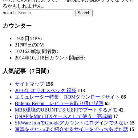
るかもしれません。
Search
カウンター
19
本日のPV:
317
昨日のPV:
1021623
総訪問者数:
2014年10月18日
カウント開始日:
人気記事（7日間）
サイトマップ
156
2016年 オリオスペック 福袋
113
エミュレーター特集 ROMダウンロードサイト
86
Bitfenix Recon レビュー＆取り扱い説明
65
MBR環境のUBUNTUをUEFIでブートするメモ
42
QNAPをMini-ITXケースとして使う 完成編
17
SRWare IronでGoogleアカウントにログインできない
15
写真をそれっぽく紹介するサイトをでっちあげた話
15