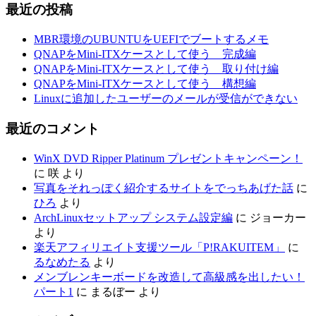
最近の投稿
MBR環境のUBUNTUをUEFIでブートするメモ
QNAPをMini-ITXケースとして使う 完成編
QNAPをMini-ITXケースとして使う 取り付け編
QNAPをMini-ITXケースとして使う 構想編
Linuxに追加したユーザーのメールが受信ができない
最近のコメント
WinX DVD Ripper Platinum プレゼントキャンペーン！
に
咲
より
写真をそれっぽく紹介するサイトをでっちあげた話
に
ひろ
より
ArchLinuxセットアップ システム設定編
に
ジョーカー
より
楽天アフィリエイト支援ツール「P!RAKUITEM」
に
るなめたる
より
メンブレンキーボードを改造して高級感を出したい！
パート1
に
まるぼー
より