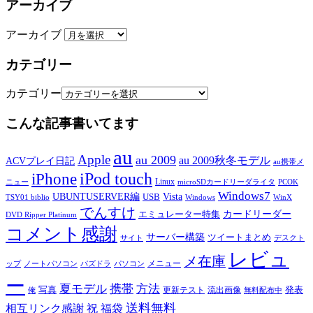
アーカイブ
アーカイブ
カテゴリー
カテゴリー
こんな記事書いてます
au
Apple
au 2009
au 2009秋冬モデル
ACVプレイ日記
au携帯メ
iPod touch
iPhone
Linux
ニュー
microSDカードリーダライタ
PCOK
Windows7
UBUNTUSERVER編
Vista
USB
TSY01 biblio
Windows
WinX
でんすけ
カードリーダー
エミュレーター特集
DVD Ripper Platinum
コメント感謝
サーバー構築
ツイートまとめ
サイト
デスクト
レビュ
メ在庫
メニュー
ップ
ノートパソコン
パズドラ
パソコン
ー
夏モデル
携帯
方法
写真
発表
更新テスト
流出画像
俺
無料配布中
送料無料
相互リンク感謝
祝
福袋