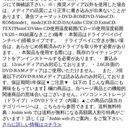
ジにて御確認下さい。※：推奨メディア以外を使用した場合
は、メディアの品質により正常に書き込みが出来ないことが
あります。適合フォーマットDVD-ROMDVD-VideoCD-
ROM(mode1、mode2)CD-ICD-DA(Audio CD)CD ExtraCD-
TEXTPhotoCDVideo CD使用温度範囲(℃)5～35使用湿度範囲
(％)20～80(結露なきこと)備考・ 本製品はドライブベイ(5イ
ンチベイ)搭載タイプです。 ドライブベイに空きが無い場
合は、あらかじめ搭載済みのドライブを取り外す必要があり
ます。 ・本製品を使用する際には、既存のライティングソ
フトをアンインストールする必要があります。・ 書込み
は、12cmメディアのみ対応しております。 ・ 2.6GB/面の
DVD-RAMメディアはご使用いただけません。 また、2倍
速以下のDVD-RAMメディアは読み込みのみ対応しておりま
す。保証期間1年保証▼ご注意▼ 以下の【こんな商品にも
興味をもっています】欄の商品は、当ページ商品との機能的
関連商品の意味合いはございません。パソコン＞ストレージ
（ドライブ）＞DVDドライブ（内蔵）▲この商品の該当カ
テゴリページへは、こちらから参照できます。送料無料特
典：Joshin web では送料が無料になる高額購入割引特典がご
ざいます！ 詳しくは「Joshin web のご案内」をご覧下さい。
さらに詳しい情報はコチラ≫