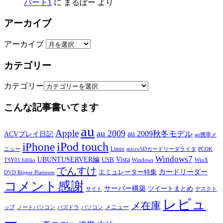
パート1
に
まるぼー
より
アーカイブ
アーカイブ
カテゴリー
カテゴリー
こんな記事書いてます
au
Apple
au 2009
au 2009秋冬モデル
ACVプレイ日記
au携帯メ
iPod touch
iPhone
Linux
ニュー
microSDカードリーダライタ
PCOK
Windows7
UBUNTUSERVER編
Vista
USB
TSY01 biblio
Windows
WinX
でんすけ
カードリーダー
エミュレーター特集
DVD Ripper Platinum
コメント感謝
サーバー構築
ツイートまとめ
サイト
デスクト
レビュ
メ在庫
メニュー
ップ
ノートパソコン
パズドラ
パソコン