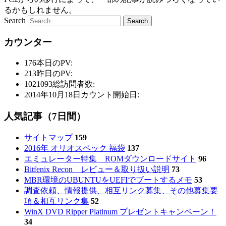
るかもしれません。
Search
カウンター
176
本日のPV:
213
昨日のPV:
1021093
総訪問者数:
2014年10月18日
カウント開始日:
人気記事（7日間）
サイトマップ
159
2016年 オリオスペック 福袋
137
エミュレーター特集 ROMダウンロードサイト
96
Bitfenix Recon レビュー＆取り扱い説明
73
MBR環境のUBUNTUをUEFIでブートするメモ
53
調査依頼、情報提供、相互リンク募集、その他募集要
項＆相互リンク集
52
WinX DVD Ripper Platinum プレゼントキャンペーン！
34