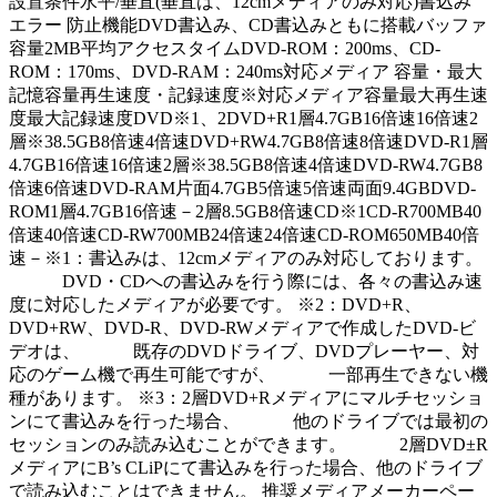
設置条件水平/垂直(垂直は、12cmメディアのみ対応)書込み
エラー 防止機能DVD書込み、CD書込みともに搭載バッファ
容量2MB平均アクセスタイムDVD-ROM：200ms、CD-
ROM：170ms、DVD-RAM：240ms対応メディア 容量・最大
記憶容量再生速度・記録速度※対応メディア容量最大再生速
度最大記録速度DVD※1、2DVD+R1層4.7GB16倍速16倍速2
層※38.5GB8倍速4倍速DVD+RW4.7GB8倍速8倍速DVD-R1層
4.7GB16倍速16倍速2層※38.5GB8倍速4倍速DVD-RW4.7GB8
倍速6倍速DVD-RAM片面4.7GB5倍速5倍速両面9.4GBDVD-
ROM1層4.7GB16倍速－2層8.5GB8倍速CD※1CD-R700MB40
倍速40倍速CD-RW700MB24倍速24倍速CD-ROM650MB40倍
速－※1：書込みは、12cmメディアのみ対応しております。
DVD・CDへの書込みを行う際には、各々の書込み速
度に対応したメディアが必要です。 ※2：DVD+R、
DVD+RW、DVD-R、DVD-RWメディアで作成したDVD-ビ
デオは、 既存のDVDドライブ、DVDプレーヤー、対
応のゲーム機で再生可能ですが、 一部再生できない機
種があります。 ※3：2層DVD+Rメディアにマルチセッショ
ンにて書込みを行った場合、 他のドライブでは最初の
セッションのみ読み込むことができます。 2層DVD±R
メディアにB’s CLiPにて書込みを行った場合、他のドライブ
で読み込むことはできません。 推奨メディアメーカーペー