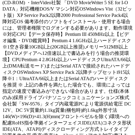
(CD-ROM) ・InterVideo社製 「DVD MovieWriter 5 SE for I-O
DATA」対応機種DOS/V マシン対応OSWindows Vist（32ビッ
ト版）XP Service Pack2以降2000 Professional Service Pack4以
降対応OS 備考添付のソフトをインストール・使用する場合
には、管理者権限でログオンする必要があります。動作環境
※対応CPU【データ保存時】Pentium III 450MHz以上【ビデ
オ編集・DVD鑑賞時】Pentium 4 1.6GHz以上ハードディスク
※1空き容量10GB以上(20GB以上推奨)メモリー512MB以上
【DVDメディアへ12倍速以上で書込みを行う場合の推奨環
境】CPUPentium 4 2.8GHz以上ハードディスクUltraATA/66以
上(DMA転送モード)またはSerial ATAで接続されたハードデ
ィスクOSWindows XP Service Pack 2以降チップセットi915以
降※1：UltraATA/66以上またはSerial ATAのハードディスク
を推奨 ※ 上記の条件を満たした場合でも、環境によっては
指定の速度で書込みができない場合があります。仕様(本体
のみ)採用ドライブパナソニックコミュニケーションズ株式
会社製「SW-9576」タイプ内蔵電源PCより電源供給電圧 DC
12V、DC 5V質量約1.1kg質量(梱包時)約1.6kg外形寸法
146(W)×196(D)×41.3(H)mm(フロントベゼルを除く)環境への
配慮RoHS指令準拠インターフェイスIDE(ATA)コネクタ形状
IDE(ATA、ATAPI)ディスクローディング方式トレイタイプ