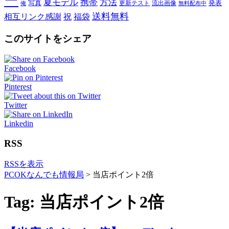
ー
夏モデル
携帯
方法
写真
発表
更新テスト
流出画像
俺
無料配布中
送料無料
相互リンク感謝
祝
福袋
このサイトをシェア
Facebook
Pinterest
Twitter
Linkedin
RSS
RSSを表示
PCOKなんでも情報局
>
当店ポイント2倍
Tag: 当店ポイント2倍