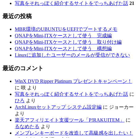
写真をそれっぽく紹介するサイトをでっちあげた話
21
最近の投稿
MBR環境のUBUNTUをUEFIでブートするメモ
QNAPをMini-ITXケースとして使う 完成編
QNAPをMini-ITXケースとして使う 取り付け編
QNAPをMini-ITXケースとして使う 構想編
Linuxに追加したユーザーのメールが受信ができない
最近のコメント
WinX DVD Ripper Platinum プレゼントキャンペーン！
に
咲
より
写真をそれっぽく紹介するサイトをでっちあげた話
に
ひろ
より
ArchLinuxセットアップ システム設定編
に
ジョーカー
より
楽天アフィリエイト支援ツール「P!RAKUITEM」
に
るなめたる
より
メンブレンキーボードを改造して高級感を出したい！