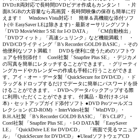
DVD±R両対応で長時間DVDビデオ作成もカンタン！ ・片
面8.5GBの大容量なら高画質・長時間映像の保存も簡単に行
えます！ Windows Vista対応！ 簡単＆高機能な添付ソフ
ト(※ EasySaver LEは除きます)・最新オーサリングソフト
「DVD MovieWriter 5 SE for I-O DATA」 「CM自動検出」
「DVDフィット」「高速シュリンク」など機能満載！ ・
DVD/CDライティング「B’s Recorder GOLD9 BASIC」・その
他便利なソフト満載！ DVDを便利に使うためのソフトウ
ェアを特別添付！ Corel社製「Snapfire Plus SE」・デジカメ
の写真を簡単にレタッチすることができます。・グリーティ
ングカードやカレンダーの作成も手軽に行うことができま
す。アイ・オー・データ製「QuickSecure for DVD/CD」・ド
ラッグ＆ドロップするだけでデータに簡単にパスワードを掛
けることができます。・DVDへデータバックアップする際
に利用いただくことができます。 付属品・取付けネジ(4
本)・セットアップガイド添付ソフト ●DVD Proツールズコ
レクション (CD-ROM) ・InterVideo社製 「WinDVD」・
B.H.A社製 「B’s Recorder GOLD9 BASIC」「B’s CLiP7」・
Corel社製 「Snapfire Plus SE」・I-O DATA製 「EasySaver
LE」「QuickDrive LE for DVD/CD」 「画面で見るマニュア
ル」「QuickSecure for DVD/CD」 ●UleadソフトウェアCD