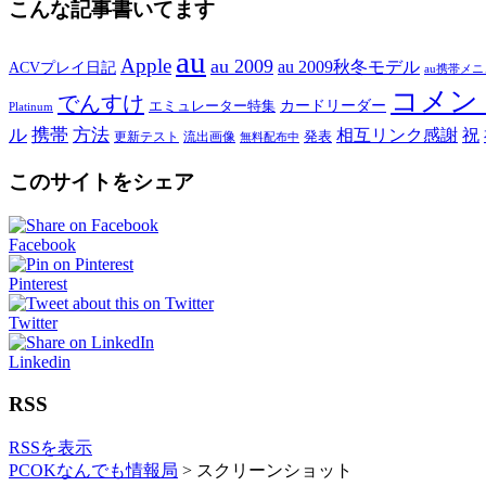
こんな記事書いてます
au
Apple
au 2009
au 2009秋冬モデル
ACVプレイ日記
au携帯メ
コメン
でんすけ
カードリーダー
エミュレーター特集
Platinum
ル
携帯
方法
相互リンク感謝
祝
発表
更新テスト
流出画像
無料配布中
このサイトをシェア
Facebook
Pinterest
Twitter
Linkedin
RSS
RSSを表示
PCOKなんでも情報局
>
スクリーンショット