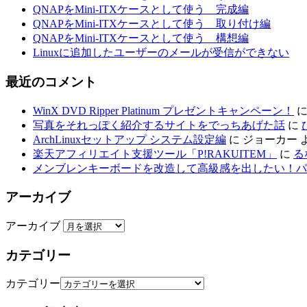
QNAPをMini-ITXケースとして使う 完成編
QNAPをMini-ITXケースとして使う 取り付け編
QNAPをMini-ITXケースとして使う 構想編
Linuxに追加したユーザーのメールが受信ができない
最近のコメント
WinX DVD Ripper Platinum プレゼントキャンペーン！
写真をそれっぽく紹介するサイトをでっちあげた話
に
ArchLinuxセットアップ システム設定編
に
ジョーカー
楽天アフィリエイト支援ツール「P!RAKUITEM」
に
る
メンブレンキーボードを改造して高級感を出したい！パ
アーカイブ
アーカイブ
カテゴリー
カテゴリー