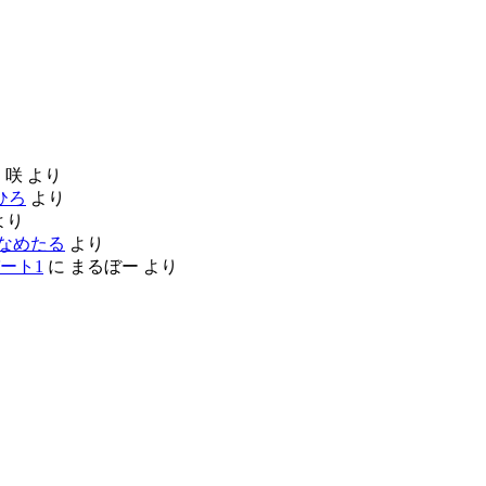
に
咲
より
ひろ
より
より
なめたる
より
ート1
に
まるぼー
より