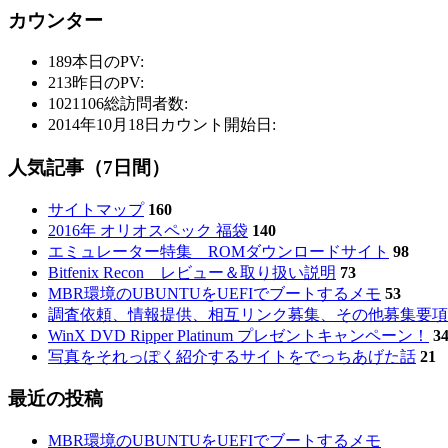
カウンター
189
本日のPV:
213
昨日のPV:
1021106
総訪問者数:
2014年10月18日
カウント開始日:
人気記事（7日間）
サイトマップ
160
2016年 オリオスペック 福袋
140
エミュレーター特集 ROMダウンロードサイト
98
Bitfenix Recon レビュー＆取り扱い説明
73
MBR環境のUBUNTUをUEFIでブートするメモ
53
調査依頼、情報提供、相互リンク募集、その他募集要項
WinX DVD Ripper Platinum プレゼントキャンペーン！
3
写真をそれっぽく紹介するサイトをでっちあげた話
21
最近の投稿
MBR環境のUBUNTUをUEFIでブートするメモ