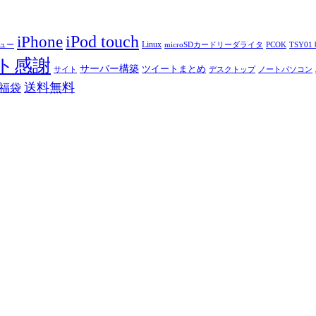
iPod touch
iPhone
Linux
ニュー
microSDカードリーダライタ
PCOK
TSY01 b
ト感謝
サーバー構築
ツイートまとめ
サイト
デスクトップ
ノートパソコン
送料無料
福袋