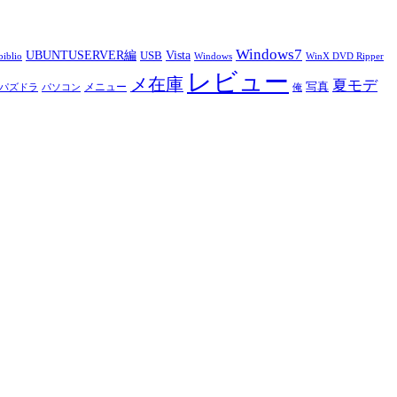
Windows7
UBUNTUSERVER編
Vista
USB
iblio
Windows
WinX DVD Ripper
レビュー
メ在庫
夏モデ
写真
メニュー
パズドラ
パソコン
俺