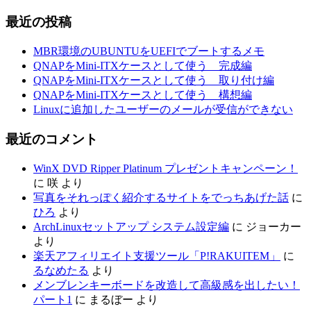
最近の投稿
MBR環境のUBUNTUをUEFIでブートするメモ
QNAPをMini-ITXケースとして使う 完成編
QNAPをMini-ITXケースとして使う 取り付け編
QNAPをMini-ITXケースとして使う 構想編
Linuxに追加したユーザーのメールが受信ができない
最近のコメント
WinX DVD Ripper Platinum プレゼントキャンペーン！
に
咲
より
写真をそれっぽく紹介するサイトをでっちあげた話
に
ひろ
より
ArchLinuxセットアップ システム設定編
に
ジョーカー
より
楽天アフィリエイト支援ツール「P!RAKUITEM」
に
るなめたる
より
メンブレンキーボードを改造して高級感を出したい！
パート1
に
まるぼー
より