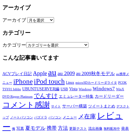
アーカイブ
アーカイブ
カテゴリー
カテゴリー
こんな記事書いてます
au
Apple
au 2009
au 2009秋冬モデル
ACVプレイ日記
au携帯メ
iPod touch
iPhone
Linux
ニュー
microSDカードリーダライタ
PCOK
Windows7
UBUNTUSERVER編
Vista
USB
TSY01 biblio
Windows
WinX
でんすけ
カードリーダー
エミュレーター特集
DVD Ripper Platinum
コメント感謝
サーバー構築
ツイートまとめ
サイト
デスクト
レビュ
メ在庫
メニュー
ップ
ノートパソコン
パズドラ
パソコン
ー
夏モデル
携帯
方法
写真
発表
更新テスト
流出画像
俺
無料配布中