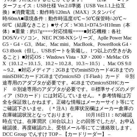
ターフェイス：USB仕様 Ver.2.0準拠（USB Ver.1.1上位互
換）■消費電流：動作時/120mA（MAX）スタンバイ
時/60mA■環境条件：動作時温度/0℃～50℃保管時/-20℃～
60℃（結露なきこと）■サイズ：W30.1×D74.5×H10mm（本
体）■重量：約17g====対応情報====■対応機種：各社
DOS/Vパソコン、NEC PC98-NXシリーズ、Aplle Power Mac
G5・G4・G3、iMac、Mac mini、MacBook、PowerBook G4・
G3 iBook（但し、USBポートを装備し、1つ以上の空きがあ
ること）■対応OS：Windows Vista・XP・2000・MeMac OS
X（10.1.2～10.1.5、10.2～10.2.8、10.3～10.5）、Mac OS 9.0
～9.2、■対応メディア：2GBまでのminiSDカード4GBまでの
miniSDHCカード2GBまでのmicroSD（T-Flash）カード ※別
途専用のアダプタが必要です。4GBまでのmicroSDHCカー
ド ※別途専用のアダプタが必要です。※標準サイズのメデ
ィア（SDカード）には対応していません。＊参考情報は万
全を保証致しかねます。正確な情報はメーカーサイト等にて
ご確認下さいませ。（＊注A）在庫状況欄はメーカー倉庫の
在庫確認状況となっております。 10月16日11：8の確認
時点では、在庫潤沢（30台以上）との回答でしたが、お申込
確認後、再度確認の上、受領メール等にてご連絡致します。
DCC Group でんすけ TOP – 【カードリーダー】 –