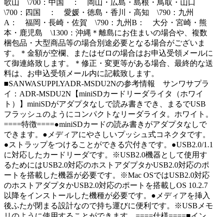
歌山 \700：中国 ： 岡山・広島・島根・鳥取・山口
\700：四国 ： 愛媛・徳島・香川・高知 \790：九州
A： 福岡・長崎・佐賀 \790：九州B： 大分・宮崎・熊
本・鹿児島 \1300：沖縄＊離島にお住まいの場合や、複数
梱包品・大型商品等の場合別途必要となる場合がございま
す。＊金額が空欄、またはゼロの場合はお申込受領メールに
て御連絡致します。＊修正・変更等がある場合、最終的な送
料は、お申込受領メール内に記載致します。
■SANWASUPPLYADR-MSDU2Nの参考情報 サンワサプラ
イ：ADR-MSDU2N【miniSDカードリーダライタ（ホワイ
ト）】miniSDがアダプタなしで読み書きでき、まるでUSB
フラッシュのようにコンパクトなリーダライタ。ホワイト。
====特徴====●miniSDカードの読み書きがアダプタなしで
できます。●メディアにやさしいプッシュ式コネクタです。
●ストラップをつけることができる穴付きです。●USB2.0/1.1
に対応したカードリーダです。※USB2.0機器として使用す
るためにはUSB2.0対応のホストアダプタかUSB2.0対応のポ
ートを搭載した機器が必要です。※Mac OSではUSB2.0対応
のホストアダプタかUSB2.0対応のポートを搭載しOS 10.2.7
以降をインストールした機種が必要です。●メディアを挿入
後ふたが閉まる設計なので持ち運びに便利です。※USBメモ
リのように使用することができます。====仕様====■イン