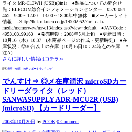
ライタ MR-C13WH (USB)(8in1) ●製品についての問合せ
先：ELECOM総合インフォメーションセンター 0570-084-
465 9:00～12:00 13:00～18:00年中無休 ■メーカーサイト
情報 ⇒http://link.rakuten.co.jp/1/000/952/?url=data-
media/memory-rw/mr-c13/index.asp?view=default ●JANCode：
4953103199163 ●発売時期：2008年5月上旬 ●更新日時：
10月16（木）10:37 (本商品ページの作成・更新時刻) ●在
庫状況：◎30台以上の在庫（10月16日10：24時点の在庫 ＊
注A）
さらに詳しい情報はコチラ≫
[PR]
美容・健康 無料レポートランキング
でんすけ⇒ ◎メ在庫潤沢 microSDカー
ドリーダライタ（レッド）
SANWASUPPLY ADR-MCU2R (USB)
(microSD) 【カードリーダー】
2008年10月20日
by
PCOK
·
0 Comment