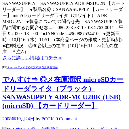
SANWASUPPLY – SANWASUPPLY ADR-MSDU2N 【カード
リーダー】 ●製品名称：SANWASUPPLY 【カードリーダ
ー】 miniSDカードリーダライタ（ホワイト） ADR-
MSDU2N ●製品についての問合せ先：SANWASUPPLY製
品に関するお問合せ窓口 086-223-3311・03-5763-0011 平
日 9：00～18：00 ●JANCode：4969887534410 ●更新日
時：10月16（木）11:51 (本商品ページの作成・更新時刻)
●在庫状況：◎30台以上の在庫（10月16日11：8時点の在
庫 ＊注A）
さらに詳しい情報はコチラ≫
[PR]
スキンケアおすすめの無添加 自然派 化粧品
でんすけ⇒ ◎メ在庫潤沢 microSDカー
ドリーダライタ（ブラック）
SANWASUPPLY ADR-MCU2BK (USB)
(microSD) 【カードリーダー】
2008年10月24日
by
PCOK
·
0 Comment