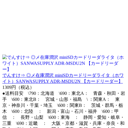
でんすけ⇒ ◎メ在庫潤沢 miniSDカードリーダライタ（ホワ
イト）SANWASUPPLY ADR-MSDU2N 【カードリーダー】
1309円（税込）
●送料目安 \790：北海道 \690：東北A： 青森・秋田・岩
手 \600：東北B： 宮城・山形・福島 \ ：関東A： 東
京・神奈川・千葉・埼玉 \600：関東B： 茨城・群馬・栃
木 \600：北陸 ： 新潟・富山・石川・福井 \600：甲
信 ： 長野・山梨 \600：東海 ： 静岡・愛知・岐阜・
三重 \690：近畿 ： 大阪・京都・滋賀・兵庫・奈良・和