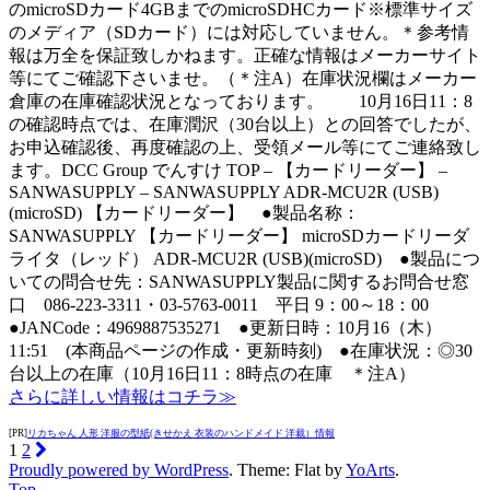
のmicroSDカード4GBまでのmicroSDHCカード※標準サイズ
のメディア（SDカード）には対応していません。＊参考情
報は万全を保証致しかねます。正確な情報はメーカーサイト
等にてご確認下さいませ。（＊注A）在庫状況欄はメーカー
倉庫の在庫確認状況となっております。 10月16日11：8
の確認時点では、在庫潤沢（30台以上）との回答でしたが、
お申込確認後、再度確認の上、受領メール等にてご連絡致し
ます。DCC Group でんすけ TOP – 【カードリーダー】 –
SANWASUPPLY – SANWASUPPLY ADR-MCU2R (USB)
(microSD) 【カードリーダー】 ●製品名称：
SANWASUPPLY 【カードリーダー】 microSDカードリーダ
ライタ（レッド） ADR-MCU2R (USB)(microSD) ●製品につ
いての問合せ先：SANWASUPPLY製品に関するお問合せ窓
口 086-223-3311・03-5763-0011 平日 9：00～18：00
●JANCode：4969887535271 ●更新日時：10月16（木）
11:51 (本商品ページの作成・更新時刻) ●在庫状況：◎30
台以上の在庫（10月16日11：8時点の在庫 ＊注A）
さらに詳しい情報はコチラ≫
[PR]
リカちゃん 人形 洋服の型紙(きせかえ 衣装のハンドメイド 洋裁）情報
1
2
Proudly powered by WordPress
. Theme: Flat by
YoArts
.
Top