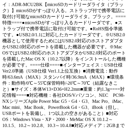
イ：ADR-MCU2BK【microSDカードリーダライタ（ブラッ
ク）】microSDがすっぽり入る。ストラップ付で携帯電話に
取付け可能なmicroSDカードリーダライタ。ブラック。====
特徴====●microSDがすっぽり入るカードリーダです。●ス
トラップ付で携帯電話に取付け可能です。●RoHS指令準拠
です。●USB2.0/1.1に対応したカードリーダです。※USB2.0
機器として使用するためにはUSB2.0対応のホストアダプタ
かUSB2.0対応のポートを搭載した機器が必要です。※Mac
OSではUSB2.0対応のホストアダプタかUSB2.0対応のポート
を搭載したMac OS X（10.2.7以降）をインストールした機種
が必要です。====仕様====■インターフェイス：USB仕様
Ver2.0準拠（USB仕様 Ver1.1上位互換）■消費電流：動作
時/63.6mA（MAX）スタンバイ時/36.9mA（MAX）■環境条
件：動作時/0℃～55℃保管時時/-20℃～70℃（結露なきこ
と）■サイズ：本体W13×D36×H2.2mm■重量：約1.3g====対
応情報====■対応機種：各社DOS/Vパソコン、NEC PC98-
NXシリーズAplle Power Mac G5・G4・G3、Mac Pro、iMac、
Mac mini、Mac Book、PowerBook G4・G3、iBook（但し、
USBポートを装備し、1つ以上の空きがあること）■対応
OS：Windows Vista・XP・2000・MeMac OS X 10.1.2～
10.1.5、10.2～10.2.8、10.3～10.4.8■対応メディア：2GBまで