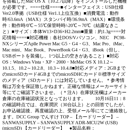
を搭載したMac OS X（10.2.7以降）をインストールした機種
が必要です。====仕様====■インターフェイス：USB仕様
Ver2.0準拠（USB仕様 Ver1.1上位互換）■消費電流：動作
時/63.6mA（MAX）スタンバイ時/36.9mA（MAX）■環境条
件：動作時/0℃～55℃保管時時/-20℃～70℃（結露なきこ
と）■サイズ：本体W13×D36×H2.2mm■重量：約1.3g====対
応情報====■対応機種：各社DOS/Vパソコン、NEC PC98-
NXシリーズAplle Power Mac G5・G4・G3、Mac Pro、iMac、
Mac mini、Mac Book、PowerBook G4・G3、iBook（但し、
USBポートを装備し、1つ以上の空きがあること）■対応
OS：Windows Vista・XP・2000・MeMac OS X 10.1.2～
10.1.5、10.2～10.2.8、10.3～10.4.8■対応メディア：2GBまで
のmicroSDカード4GBまでのmicroSDHCカード※標準サイズ
のメディア（SDカード）には対応していません。＊参考情
報は万全を保証致しかねます。正確な情報はメーカーサイト
等にてご確認下さいませ。（＊注A）在庫状況欄はメーカー
倉庫の在庫確認状況となっております。 10月16日11：8
の確認時点では、在庫潤沢（30台以上）との回答でしたが、
お申込確認後、再度確認の上、受領メール等にてご連絡致し
ます。DCC Group でんすけ TOP – 【カードリーダー】 –
SANWASUPPLY – SANWASUPPLY ADR-MCU2W (USB)
(microSD) 【カードリーダー】 ●製品名称：