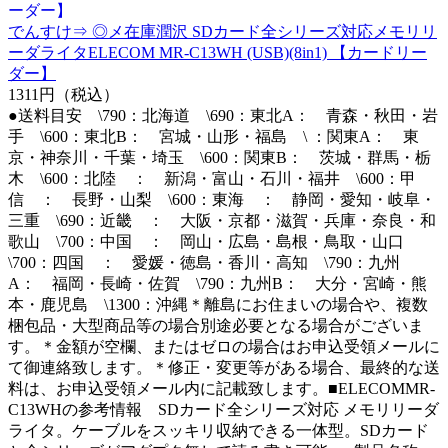
でんすけ⇒ ◎メ在庫潤沢 SDカード全シリーズ対応メモリリ
ーダライタELECOM MR-C13WH (USB)(8in1) 【カードリー
ダー】
1311円（税込）
●送料目安 \790：北海道 \690：東北A： 青森・秋田・岩
手 \600：東北B： 宮城・山形・福島 \ ：関東A： 東
京・神奈川・千葉・埼玉 \600：関東B： 茨城・群馬・栃
木 \600：北陸 ： 新潟・富山・石川・福井 \600：甲
信 ： 長野・山梨 \600：東海 ： 静岡・愛知・岐阜・
三重 \690：近畿 ： 大阪・京都・滋賀・兵庫・奈良・和
歌山 \700：中国 ： 岡山・広島・島根・鳥取・山口
\700：四国 ： 愛媛・徳島・香川・高知 \790：九州
A： 福岡・長崎・佐賀 \790：九州B： 大分・宮崎・熊
本・鹿児島 \1300：沖縄＊離島にお住まいの場合や、複数
梱包品・大型商品等の場合別途必要となる場合がございま
す。＊金額が空欄、またはゼロの場合はお申込受領メールに
て御連絡致します。＊修正・変更等がある場合、最終的な送
料は、お申込受領メール内に記載致します。■ELECOMMR-
C13WHの参考情報 SDカード全シリーズ対応 メモリリーダ
ライタ。ケーブルをスッキリ収納できる一体型。SDカード