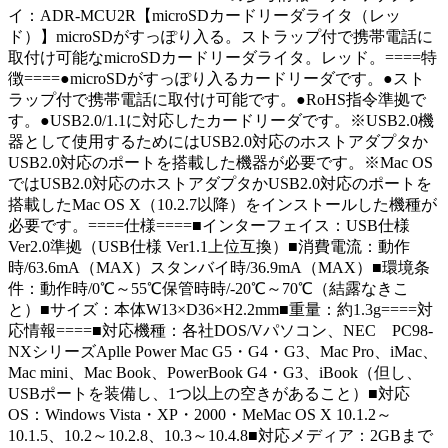
イ：ADR-MCU2R【microSDカードリーダライタ（レッ
ド）】microSDがすっぽり入る。ストラップ付で携帯電話に
取付け可能なmicroSDカードリーダライタ。レッド。====特
徴====●microSDがすっぽり入るカードリーダです。●スト
ラップ付で携帯電話に取付け可能です。●RoHS指令準拠で
す。●USB2.0/1.1に対応したカードリーダです。※USB2.0機
器として使用するためにはUSB2.0対応のホストアダプタか
USB2.0対応のポートを搭載した機器が必要です。※Mac OS
ではUSB2.0対応のホストアダプタかUSB2.0対応のポートを
搭載したMac OS X（10.2.7以降）をインストールした機種が
必要です。====仕様====■インターフェイス：USB仕様
Ver2.0準拠（USB仕様 Ver1.1上位互換）■消費電流：動作
時/63.6mA（MAX）スタンバイ時/36.9mA（MAX）■環境条
件：動作時/0℃～55℃保管時時/-20℃～70℃（結露なきこ
と）■サイズ：本体W13×D36×H2.2mm■重量：約1.3g====対
応情報====■対応機種：各社DOS/Vパソコン、NEC PC98-
NXシリーズAplle Power Mac G5・G4・G3、Mac Pro、iMac、
Mac mini、Mac Book、PowerBook G4・G3、iBook（但し、
USBポートを装備し、1つ以上の空きがあること）■対応
OS：Windows Vista・XP・2000・MeMac OS X 10.1.2～
10.1.5、10.2～10.2.8、10.3～10.4.8■対応メディア：2GBまで