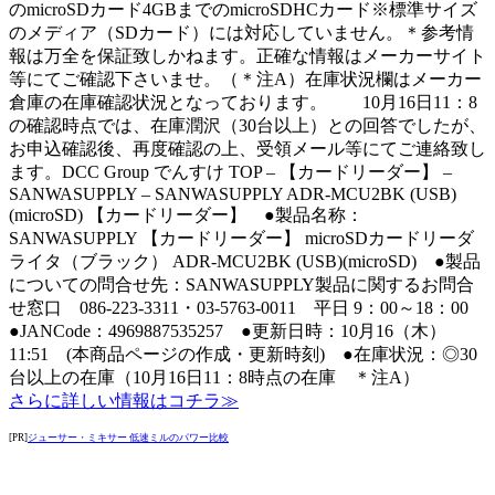
のmicroSDカード4GBまでのmicroSDHCカード※標準サイズ
のメディア（SDカード）には対応していません。＊参考情
報は万全を保証致しかねます。正確な情報はメーカーサイト
等にてご確認下さいませ。（＊注A）在庫状況欄はメーカー
倉庫の在庫確認状況となっております。 10月16日11：8
の確認時点では、在庫潤沢（30台以上）との回答でしたが、
お申込確認後、再度確認の上、受領メール等にてご連絡致し
ます。DCC Group でんすけ TOP – 【カードリーダー】 –
SANWASUPPLY – SANWASUPPLY ADR-MCU2BK (USB)
(microSD) 【カードリーダー】 ●製品名称：
SANWASUPPLY 【カードリーダー】 microSDカードリーダ
ライタ（ブラック） ADR-MCU2BK (USB)(microSD) ●製品
についての問合せ先：SANWASUPPLY製品に関するお問合
せ窓口 086-223-3311・03-5763-0011 平日 9：00～18：00
●JANCode：4969887535257 ●更新日時：10月16（木）
11:51 (本商品ページの作成・更新時刻) ●在庫状況：◎30
台以上の在庫（10月16日11：8時点の在庫 ＊注A）
さらに詳しい情報はコチラ≫
[PR]
ジューサー・ミキサー 低速ミルのパワー比較