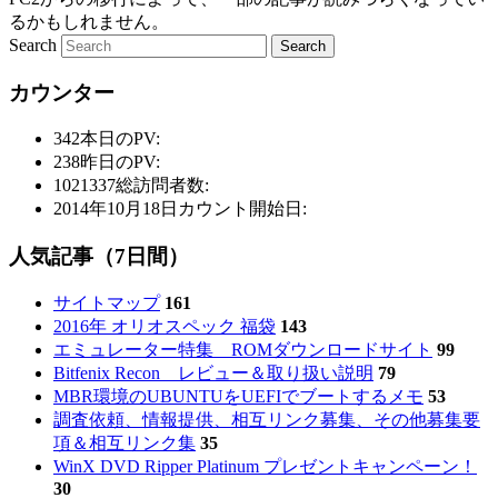
るかもしれません。
Search
カウンター
342
本日のPV:
238
昨日のPV:
1021337
総訪問者数:
2014年10月18日
カウント開始日:
人気記事（7日間）
サイトマップ
161
2016年 オリオスペック 福袋
143
エミュレーター特集 ROMダウンロードサイト
99
Bitfenix Recon レビュー＆取り扱い説明
79
MBR環境のUBUNTUをUEFIでブートするメモ
53
調査依頼、情報提供、相互リンク募集、その他募集要
項＆相互リンク集
35
WinX DVD Ripper Platinum プレゼントキャンペーン！
30