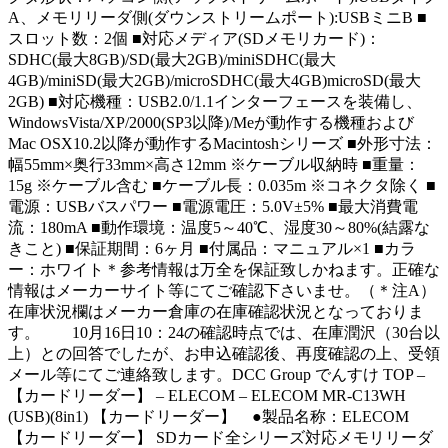
A、メモリリーダ側(ダウンストリームポート):USBミニB ■
スロット数：2個 ■対応メディア(SDメモリカード)：
SDHC(最大8GB)/SD(最大2GB)/miniSDHC(最大
4GB)/miniSD(最大2GB)/microSDHC(最大4GB)microSD(最大
2GB) ■対応機種：USB2.0/1.1インターフェースを装備し、
WindowsVista/XP/2000(SP3以降)/Meが動作する機種および
Mac OSX10.2以降が動作するMacintoshシリーズ ■外形寸法：
幅55mm×奥行33mm×高さ12mm ※ケーブル収納時 ■重量：
15g ※ケーブル含む ■ケーブル長：0.035m ※コネクタ除く ■
電源：USBバスパワー ■電源電圧：5.0V±5% ■最大消費電
流：180mA ■動作環境：温度5～40℃、湿度30～80%(結露な
きこと) ■保証期間：6ヶ月 ■付属品：マニュアル×1 ■カラ
ー：ホワイト＊参考情報は万全を保証致しかねます。正確な
情報はメーカーサイト等にてご確認下さいませ。（＊注A）
在庫状況欄はメーカー倉庫の在庫確認状況となっておりま
す。 10月16日10：24の確認時点では、在庫潤沢（30台以
上）との回答でしたが、お申込確認後、再度確認の上、受領
メール等にてご連絡致します。DCC Group でんすけ TOP –
【カードリーダー】 – ELECOM – ELECOM MR-C13WH
(USB)(8in1) 【カードリーダー】 ●製品名称：ELECOM
【カードリーダー】 SDカード全シリーズ対応メモリリーダ