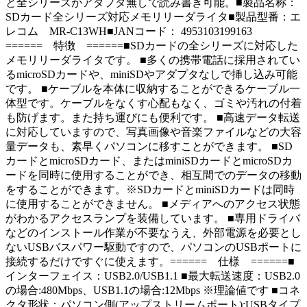
と全シリーズがアダプタ無しで読み書き可能。■製品名称：
SDカード全シリーズ対応メモリリーダライタ■製品型番：エ
レコム MR-C13WH■JANコード： 4953103199163
====== 特徴 ======■SDカードの全シリーズに対応した
メモリリーダライタです。 ■多くの携帯電話に採用されてい
るmicroSDカードや、miniSDやアダプタなしで挿し込み可能
です。 ■ケーブルを本体に収納することができるケーブル一
体型です。ケーブルをなくす心配もなく、ゴミや汚れの付着
も防げます。また持ち運びにも便利です。 ■高速データ転送
に対応していますので、写真画像や音楽ファイルなどの大容
量データも、素早くパソコンに移すことができます。 ■SD
カードとmicroSDカード、またはminiSDカードとmicroSDカ
ードを同時に使用することができ、相互間でのデータの移動
をすることができます。※SDカードとminiSDカードは同時
に使用することができません。 ■メディアへのアクセス状態
がわかるアクセスランプを装備しています。 ■専用ドライバ
などのインストール作業が不要なうえ、外部電源を必要とし
ないUSBバスパワー駆動ですので、パソコンのUSBポートに
接続するだけですぐに使えます。====== 仕様 ======■
インターフェイス：USB2.0/USB1.1 ■最大転送速度：USB2.0
の場合:480Mbps、USB1.1の場合:12Mbps ※理論値です ■コネ
クタ形状：パソコン側(アップストリームポート):USBタイプ