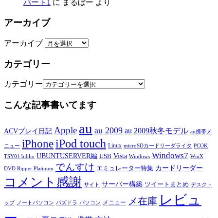
パート1
に
まるぼー
より
アーカイブ
アーカイブ
カテゴリー
カテゴリー
こんな記事書いてます
au
Apple
au 2009
au 2009秋冬モデル
ACVプレイ日記
au携帯メ
iPod touch
iPhone
Linux
ニュー
microSDカードリーダライタ
PCOK
Windows7
UBUNTUSERVER編
Vista
USB
TSY01 biblio
Windows
WinX
でんすけ
カードリーダー
エミュレーター特集
DVD Ripper Platinum
コメント感謝
サーバー構築
ツイートまとめ
サイト
デスクト
レビュ
メ在庫
メニュー
ップ
ノートパソコン
パズドラ
パソコン