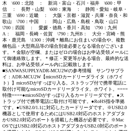
木 \600：北陸 ： 新潟・富山・石川・福井 \600：甲
信 ： 長野・山梨 \600：東海 ： 静岡・愛知・岐阜・
三重 \690：近畿 ： 大阪・京都・滋賀・兵庫・奈良・和
歌山 \700：中国 ： 岡山・広島・島根・鳥取・山口
\700：四国 ： 愛媛・徳島・香川・高知 \790：九州
A： 福岡・長崎・佐賀 \790：九州B： 大分・宮崎・熊
本・鹿児島 \1300：沖縄＊離島にお住まいの場合や、複数
梱包品・大型商品等の場合別途必要となる場合がございま
す。＊金額が空欄、またはゼロの場合はお申込受領メールに
て御連絡致します。＊修正・変更等がある場合、最終的な送
料は、お申込受領メール内に記載致します。
■SANWASUPPLYADR-MCU2Wの参考情報 サンワサプラ
イ：ADR-MCU2W【microSDカードリーダライタ（ホワイ
ト）】microSDがすっぽり入る。ストラップ付で携帯電話に
取付け可能なmicroSDカードリーダライタ。ホワイト。====
特徴====●microSDがすっぽり入るカードリーダです。●ス
トラップ付で携帯電話に取付け可能です。●RoHS指令準拠
です。●USB2.0/1.1に対応したカードリーダです。※USB2.0
機器として使用するためにはUSB2.0対応のホストアダプタ
かUSB2.0対応のポートを搭載した機器が必要です。※Mac
OSではUSB2.0対応のホストアダプタかUSB2.0対応のポート