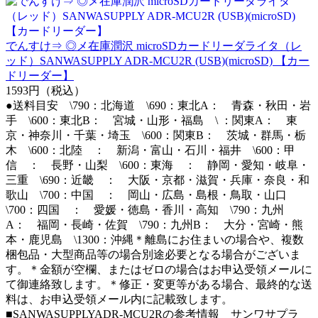
でんすけ⇒ ◎メ在庫潤沢 microSDカードリーダライタ（レ
ッド）SANWASUPPLY ADR-MCU2R (USB)(microSD) 【カー
ドリーダー】
1593円（税込）
●送料目安 \790：北海道 \690：東北A： 青森・秋田・岩
手 \600：東北B： 宮城・山形・福島 \ ：関東A： 東
京・神奈川・千葉・埼玉 \600：関東B： 茨城・群馬・栃
木 \600：北陸 ： 新潟・富山・石川・福井 \600：甲
信 ： 長野・山梨 \600：東海 ： 静岡・愛知・岐阜・
三重 \690：近畿 ： 大阪・京都・滋賀・兵庫・奈良・和
歌山 \700：中国 ： 岡山・広島・島根・鳥取・山口
\700：四国 ： 愛媛・徳島・香川・高知 \790：九州
A： 福岡・長崎・佐賀 \790：九州B： 大分・宮崎・熊
本・鹿児島 \1300：沖縄＊離島にお住まいの場合や、複数
梱包品・大型商品等の場合別途必要となる場合がございま
す。＊金額が空欄、またはゼロの場合はお申込受領メールに
て御連絡致します。＊修正・変更等がある場合、最終的な送
料は、お申込受領メール内に記載致します。
■SANWASUPPLYADR-MCU2Rの参考情報 サンワサプラ