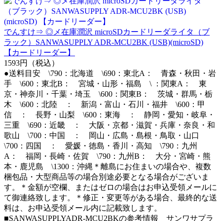
でんすけ⇒ ◎メ在庫潤沢 microSDカードリーダライタ（ブ
ラック）SANWASUPPLY ADR-MCU2BK (USB)(microSD)
【カードリーダー】
1593円（税込）
●送料目安 \790：北海道 \690：東北A： 青森・秋田・岩
手 \600：東北B： 宮城・山形・福島 \ ：関東A： 東
京・神奈川・千葉・埼玉 \600：関東B： 茨城・群馬・栃
木 \600：北陸 ： 新潟・富山・石川・福井 \600：甲
信 ： 長野・山梨 \600：東海 ： 静岡・愛知・岐阜・
三重 \690：近畿 ： 大阪・京都・滋賀・兵庫・奈良・和
歌山 \700：中国 ： 岡山・広島・島根・鳥取・山口
\700：四国 ： 愛媛・徳島・香川・高知 \790：九州
A： 福岡・長崎・佐賀 \790：九州B： 大分・宮崎・熊
本・鹿児島 \1300：沖縄＊離島にお住まいの場合や、複数
梱包品・大型商品等の場合別途必要となる場合がございま
す。＊金額が空欄、またはゼロの場合はお申込受領メールに
て御連絡致します。＊修正・変更等がある場合、最終的な送
料は、お申込受領メール内に記載致します。
■SANWASUPPLYADR-MCU2BKの参考情報 サンワサプラ