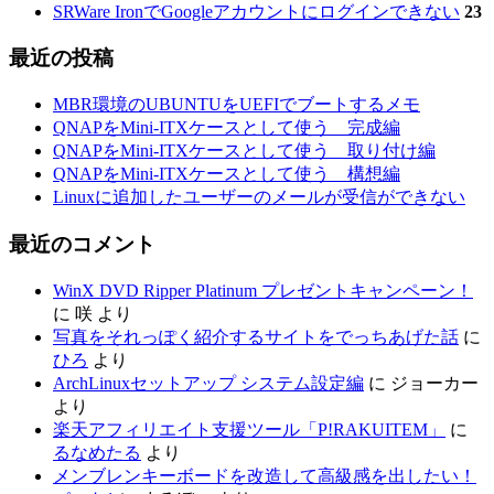
SRWare IronでGoogleアカウントにログインできない
23
最近の投稿
MBR環境のUBUNTUをUEFIでブートするメモ
QNAPをMini-ITXケースとして使う 完成編
QNAPをMini-ITXケースとして使う 取り付け編
QNAPをMini-ITXケースとして使う 構想編
Linuxに追加したユーザーのメールが受信ができない
最近のコメント
WinX DVD Ripper Platinum プレゼントキャンペーン！
に
咲
より
写真をそれっぽく紹介するサイトをでっちあげた話
に
ひろ
より
ArchLinuxセットアップ システム設定編
に
ジョーカー
より
楽天アフィリエイト支援ツール「P!RAKUITEM」
に
るなめたる
より
メンブレンキーボードを改造して高級感を出したい！