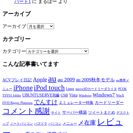
パート1
に
まるぼー
より
アーカイブ
アーカイブ
カテゴリー
カテゴリー
こんな記事書いてます
au
Apple
au 2009
au 2009秋冬モデル
ACVプレイ日記
au携帯メ
iPod touch
iPhone
Linux
ニュー
microSDカードリーダライタ
PCOK
Windows7
UBUNTUSERVER編
Vista
USB
TSY01 biblio
Windows
WinX
でんすけ
カードリーダー
エミュレーター特集
DVD Ripper Platinum
コメント感謝
サーバー構築
ツイートまとめ
サイト
デスクト
レビュ
メ在庫
メニュー
ップ
ノートパソコン
パズドラ
パソコン