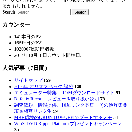
るかもしれません。
Search
カウンター
141
本日のPV:
166
昨日のPV:
1020907
総訪問者数:
2014年10月18日
カウント開始日:
人気記事（7日間）
サイトマップ
159
2016年 オリオスペック 福袋
140
エミュレーター特集 ROMダウンロードサイト
91
Bitfenix Recon レビュー＆取り扱い説明
78
調査依頼、情報提供、相互リンク募集、その他募集要
項＆相互リンク集
59
MBR環境のUBUNTUをUEFIでブートするメモ
51
WinX DVD Ripper Platinum プレゼントキャンペーン！
35