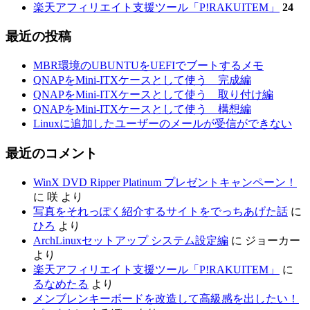
楽天アフィリエイト支援ツール「P!RAKUITEM」
24
最近の投稿
MBR環境のUBUNTUをUEFIでブートするメモ
QNAPをMini-ITXケースとして使う 完成編
QNAPをMini-ITXケースとして使う 取り付け編
QNAPをMini-ITXケースとして使う 構想編
Linuxに追加したユーザーのメールが受信ができない
最近のコメント
WinX DVD Ripper Platinum プレゼントキャンペーン！
に
咲
より
写真をそれっぽく紹介するサイトをでっちあげた話
に
ひろ
より
ArchLinuxセットアップ システム設定編
に
ジョーカー
より
楽天アフィリエイト支援ツール「P!RAKUITEM」
に
るなめたる
より
メンブレンキーボードを改造して高級感を出したい！