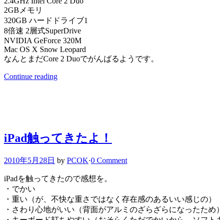
2.4GHz Intel Core 2 Duo
2GBメモリ
320GB ハードドライブ1
8倍速 2層式SuperDrive
NVIDIA GeForce 320M
Mac OS X Snow Leopard
なんとまだCore 2 Duoでがんばるようです。
Continue reading
iPad触ってきたよ！
2010年5月28日
by
PCOK
·
0 Comment
iPadを触ってきたので感想を。
・でかい
・重い（が、不快な重さではなく存在感のあるいい感じの）
・さわり心地がいい（背面がアルミのざらざらになったため
・キーボード打ちやすい（おそらくただでかいから。ソフト