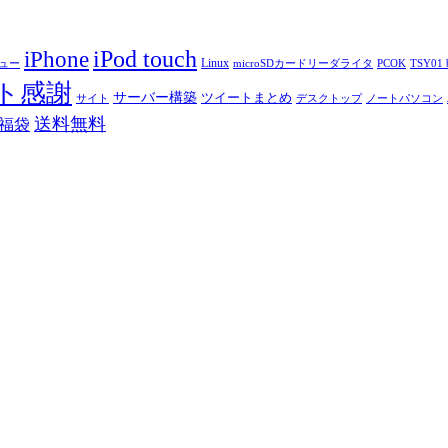
iPod touch
iPhone
Linux
ニュー
microSDカードリーダライタ
PCOK
TSY01 b
ト感謝
サーバー構築
ツイートまとめ
サイト
デスクトップ
ノートパソコン
送料無料
福袋