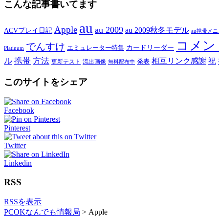
こんな記事書いてます
au
Apple
au 2009
au 2009秋冬モデル
ACVプレイ日記
au携帯メ
コメン
でんすけ
カードリーダー
エミュレーター特集
Platinum
ル
携帯
方法
相互リンク感謝
祝
発表
更新テスト
流出画像
無料配布中
このサイトをシェア
Facebook
Pinterest
Twitter
Linkedin
RSS
RSSを表示
PCOKなんでも情報局
>
Apple