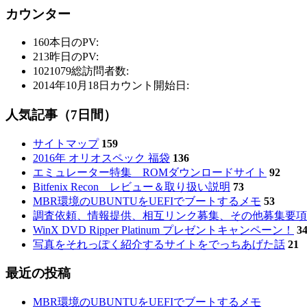
カウンター
160
本日のPV:
213
昨日のPV:
1021079
総訪問者数:
2014年10月18日
カウント開始日:
人気記事（7日間）
サイトマップ
159
2016年 オリオスペック 福袋
136
エミュレーター特集 ROMダウンロードサイト
92
Bitfenix Recon レビュー＆取り扱い説明
73
MBR環境のUBUNTUをUEFIでブートするメモ
53
調査依頼、情報提供、相互リンク募集、その他募集要項
WinX DVD Ripper Platinum プレゼントキャンペーン！
3
写真をそれっぽく紹介するサイトをでっちあげた話
21
最近の投稿
MBR環境のUBUNTUをUEFIでブートするメモ