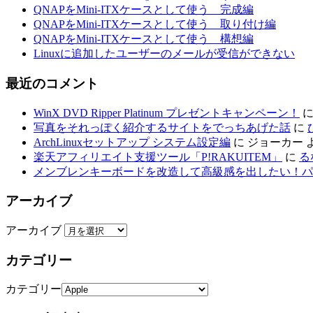
QNAPをMini-ITXケースとして使う 完成編
QNAPをMini-ITXケースとして使う 取り付け編
QNAPをMini-ITXケースとして使う 構想編
Linuxに追加したユーザーのメールが受信ができない
最近のコメント
WinX DVD Ripper Platinum プレゼントキャンペーン！
写真をそれっぽく紹介するサイトをでっちあげた話
に
ArchLinuxセットアップ システム設定編
に
ジョーカー
楽天アフィリエイト支援ツール「P!RAKUITEM」
に
る
メンブレンキーボードを改造して高級感を出したい！パ
アーカイブ
アーカイブ
カテゴリー
カテゴリー