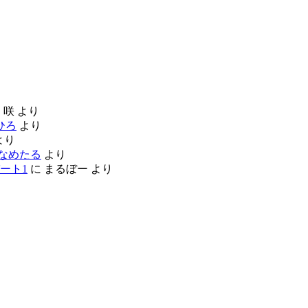
に
咲
より
ひろ
より
より
なめたる
より
ート1
に
まるぼー
より